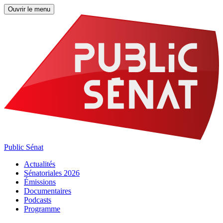
Ouvrir le menu
Public Sénat
Actualités
Sénatoriales 2026
Émissions
Documentaires
Podcasts
Programme