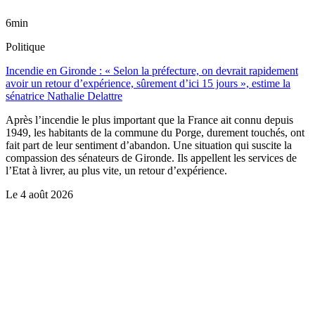
6min
Politique
Incendie en Gironde : « Selon la préfecture, on devrait rapidement
avoir un retour d’expérience, sûrement d’ici 15 jours », estime la
sénatrice Nathalie Delattre
Après l’incendie le plus important que la France ait connu depuis
1949, les habitants de la commune du Porge, durement touchés, ont
fait part de leur sentiment d’abandon. Une situation qui suscite la
compassion des sénateurs de Gironde. Ils appellent les services de
l’Etat à livrer, au plus vite, un retour d’expérience.
Le
4 août 2026