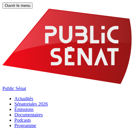
Ouvrir le menu
Public Sénat
Actualités
Sénatoriales 2026
Émissions
Documentaires
Podcasts
Programme