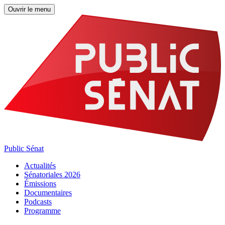
Ouvrir le menu
Public Sénat
Actualités
Sénatoriales 2026
Émissions
Documentaires
Podcasts
Programme