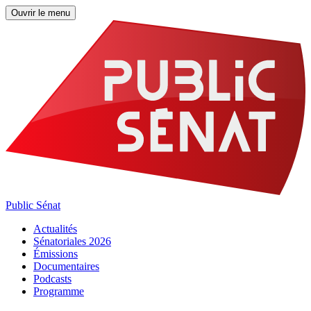
Ouvrir le menu
Public Sénat
Actualités
Sénatoriales 2026
Émissions
Documentaires
Podcasts
Programme