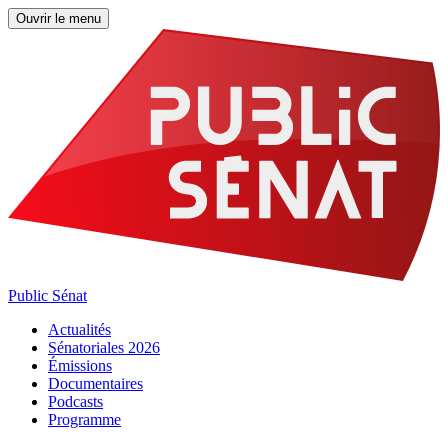
Ouvrir le menu
Public Sénat
Actualités
Sénatoriales 2026
Émissions
Documentaires
Podcasts
Programme