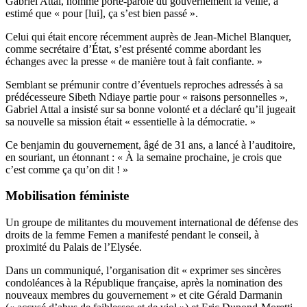
Gabriel Attal, nommé porte-parole du gouvernement la veille, a
estimé que « pour [lui], ça s’est bien passé ».
Celui qui était encore récemment auprès de Jean-Michel Blanquer,
comme secrétaire d’État
, s’est présenté comme abordant les
échanges avec la presse « de manière tout à fait confiante. »
Semblant se prémunir contre d’éventuels reproches adressés à sa
prédécesseure Sibeth Ndiaye partie pour « raisons personnelles »,
Gabriel Attal a insisté sur sa bonne volonté et a déclaré qu’il jugeait
sa nouvelle sa mission était « essentielle à la démocratie. »
Ce benjamin du gouvernement, âgé de 31 ans, a lancé à l’auditoire,
en souriant, un étonnant : « À la semaine prochaine, je crois que
c’est comme ça qu’on dit ! »
Mobilisation féministe
Un groupe de militantes du mouvement international de défense des
droits de la femme Femen a manifesté pendant le conseil, à
proximité du Palais de l’Elysée.
Dans un communiqué, l’organisation dit « exprimer ses sincères
condoléances à la République française, après la nomination des
nouveaux membres du gouvernement » et cite Gérald Darmanin