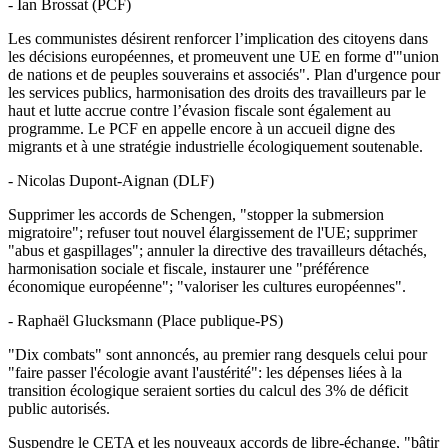
- Ian Brossat (PCF)
Les communistes désirent renforcer l’implication des citoyens dans
les décisions européennes, et promeuvent une UE en forme d'"union
de nations et de peuples souverains et associés". Plan d'urgence pour
les services publics, harmonisation des droits des travailleurs par le
haut et lutte accrue contre l’évasion fiscale sont également au
programme. Le PCF en appelle encore à un accueil digne des
migrants et à une stratégie industrielle écologiquement soutenable.
- Nicolas Dupont-Aignan (DLF)
Supprimer les accords de Schengen, "stopper la submersion
migratoire"; refuser tout nouvel élargissement de l'UE; supprimer
"abus et gaspillages"; annuler la directive des travailleurs détachés,
harmonisation sociale et fiscale, instaurer une "préférence
économique européenne"; "valoriser les cultures européennes".
- Raphaël Glucksmann (Place publique-PS)
"Dix combats" sont annoncés, au premier rang desquels celui pour
"faire passer l'écologie avant l'austérité": les dépenses liées à la
transition écologique seraient sorties du calcul des 3% de déficit
public autorisés.
Suspendre le CETA et les nouveaux accords de libre-échange, "bâtir