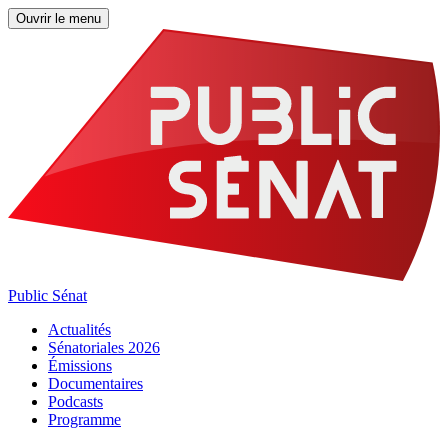
Ouvrir le menu
Public Sénat
Actualités
Sénatoriales 2026
Émissions
Documentaires
Podcasts
Programme