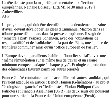
La tête de liste pour la majorité parlementaire aux élections
européennes, Nathalie Loiseau (LREM), le 30 mars 2019 à
Aubervilliers
AFP
Le programme, qui doit être dévoilé durant la deuxième quinzaine
d’avril, devrait développer les idées d'Emmanuel Macron dans sa
tribune parue début mars dans la presse européenne. Il s'agit de
"remettre à plat" l’espace Schengen, avec des "obligations de
responsabilité" et de "solidarité" de la part des Etats, une "police des
frontières commune" ainsi qu'un "office européen de l’asile".
L'Europe devrait par ailleurs établir un "bouclier social", avec une
"même rémunération sur le même lieu de travail et un salaire
minimum européen, adapté à chaque pays". Ecologie et protection
des démocraties figurent parmi les autres priorités.
France 2 a été contrainte mardi d'accueillir trois autres candidats, qui
l'avaient attaquée en justice : Benoît Hamon (Générations), au projet
"écologiste de gauche" et "fédéraliste", Florian Philippot (Les
Patriotes) et François Asselineau (UPR), les deux seuls qui poussent
pour une sortie de la France de l'Union européenne (Frexit).