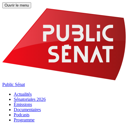
Ouvrir le menu
Public Sénat
Actualités
Sénatoriales 2026
Émissions
Documentaires
Podcasts
Programme