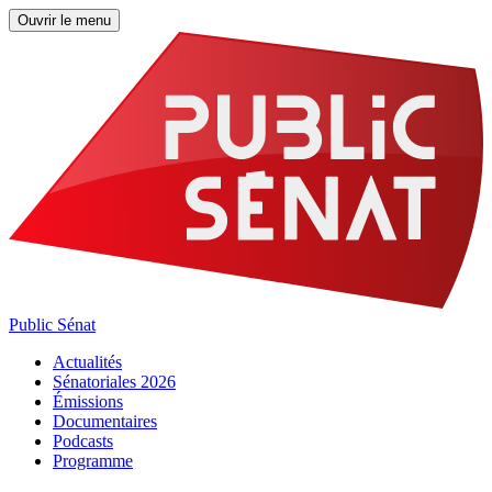
Ouvrir le menu
Public Sénat
Actualités
Sénatoriales 2026
Émissions
Documentaires
Podcasts
Programme