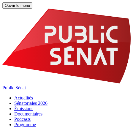
Ouvrir le menu
Public Sénat
Actualités
Sénatoriales 2026
Émissions
Documentaires
Podcasts
Programme