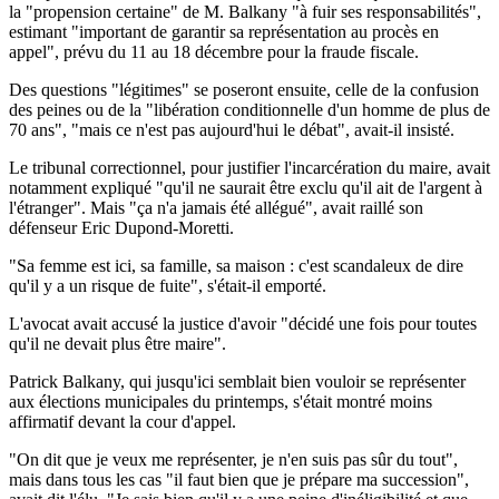
la "propension certaine" de M. Balkany "à fuir ses responsabilités",
estimant "important de garantir sa représentation au procès en
appel", prévu du 11 au 18 décembre pour la fraude fiscale.
Des questions "légitimes" se poseront ensuite, celle de la confusion
des peines ou de la "libération conditionnelle d'un homme de plus de
70 ans", "mais ce n'est pas aujourd'hui le débat", avait-il insisté.
Le tribunal correctionnel, pour justifier l'incarcération du maire, avait
notamment expliqué "qu'il ne saurait être exclu qu'il ait de l'argent à
l'étranger". Mais "ça n'a jamais été allégué", avait raillé son
défenseur Eric Dupond-Moretti.
"Sa femme est ici, sa famille, sa maison : c'est scandaleux de dire
qu'il y a un risque de fuite", s'était-il emporté.
L'avocat avait accusé la justice d'avoir "décidé une fois pour toutes
qu'il ne devait plus être maire".
Patrick Balkany, qui jusqu'ici semblait bien vouloir se représenter
aux élections municipales du printemps, s'était montré moins
affirmatif devant la cour d'appel.
"On dit que je veux me représenter, je n'en suis pas sûr du tout",
mais dans tous les cas "il faut bien que je prépare ma succession",