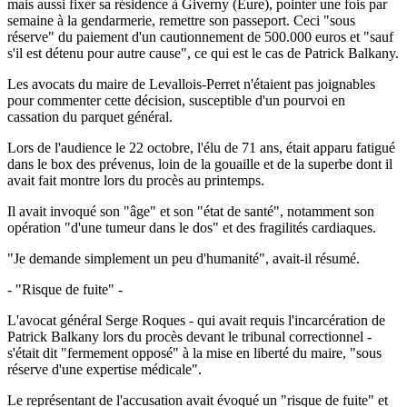
mais aussi fixer sa résidence à Giverny (Eure), pointer une fois par
semaine à la gendarmerie, remettre son passeport. Ceci "sous
réserve" du paiement d'un cautionnement de 500.000 euros et "sauf
s'il est détenu pour autre cause", ce qui est le cas de Patrick Balkany.
Les avocats du maire de Levallois-Perret n'étaient pas joignables
pour commenter cette décision, susceptible d'un pourvoi en
cassation du parquet général.
Lors de l'audience le 22 octobre, l'élu de 71 ans, était apparu fatigué
dans le box des prévenus, loin de la gouaille et de la superbe dont il
avait fait montre lors du procès au printemps.
Il avait invoqué son "âge" et son "état de santé", notamment son
opération "d'une tumeur dans le dos" et des fragilités cardiaques.
"Je demande simplement un peu d'humanité", avait-il résumé.
- "Risque de fuite" -
L'avocat général Serge Roques - qui avait requis l'incarcération de
Patrick Balkany lors du procès devant le tribunal correctionnel -
s'était dit "fermement opposé" à la mise en liberté du maire, "sous
réserve d'une expertise médicale".
Le représentant de l'accusation avait évoqué un "risque de fuite" et