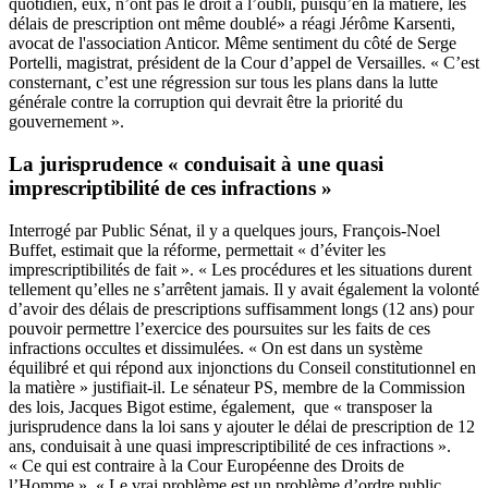
quotidien, eux, n’ont pas le droit à l’oubli, puisqu’en la matière, les
délais de prescription ont même doublé» a réagi Jérôme Karsenti,
avocat de l'association Anticor. Même sentiment du côté de Serge
Portelli, magistrat, président de la Cour d’appel de Versailles. « C’est
consternant, c’est une régression sur tous les plans dans la lutte
générale contre la corruption qui devrait être la priorité du
gouvernement ».
La jurisprudence « conduisait à une quasi
imprescriptibilité de ces infractions »
Interrogé par Public Sénat, il y a quelques jours,
François-Noel
Buffet
, estimait que la réforme, permettait « d’éviter les
imprescriptibilités de fait ». « Les procédures et les situations durent
tellement qu’elles ne s’arrêtent jamais. Il y avait également la volonté
d’avoir des délais de prescriptions suffisamment longs (12 ans) pour
pouvoir permettre l’exercice des poursuites sur les faits de ces
infractions occultes et dissimulées. « On est dans un système
équilibré et qui répond aux injonctions du Conseil constitutionnel en
la matière » justifiait-il. Le sénateur PS, membre de la Commission
des lois, Jacques Bigot estime, également, que « transposer la
jurisprudence dans la loi sans y ajouter le délai de prescription de 12
ans, conduisait à une quasi imprescriptibilité de ces infractions ».
« Ce qui est contraire à la Cour Européenne des Droits de
l’Homme ». « Le vrai problème est un problème d’ordre public.