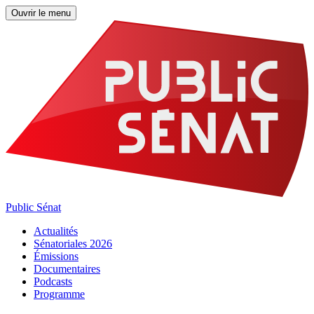
Ouvrir le menu
Public Sénat
Actualités
Sénatoriales 2026
Émissions
Documentaires
Podcasts
Programme