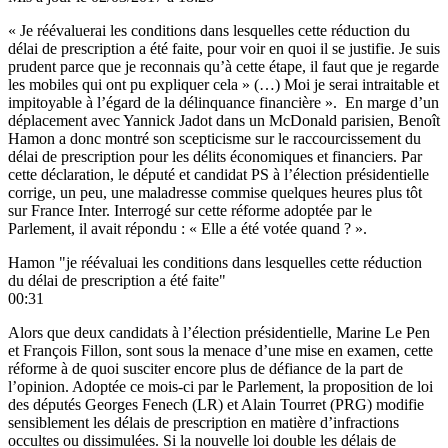
« Je réévaluerai les conditions dans lesquelles cette réduction du
délai de prescription a été faite, pour voir en quoi il se justifie. Je suis
prudent parce que je reconnais qu’à cette étape, il faut que je regarde
les mobiles qui ont pu expliquer cela » (…) Moi je serai intraitable et
impitoyable à l’égard de la délinquance financière ». En marge d’un
déplacement avec Yannick Jadot dans un McDonald parisien, Benoît
Hamon a donc montré son scepticisme sur le raccourcissement du
délai de prescription pour les délits économiques et financiers. Par
cette déclaration, le député et candidat PS à l’élection présidentielle
corrige, un peu, une maladresse commise quelques heures plus tôt
sur France Inter. Interrogé sur cette réforme adoptée par le
Parlement, il avait répondu :
« Elle a été votée quand ? ».
Hamon "je réévaluai les conditions dans lesquelles cette réduction
du délai de prescription a été faite"
00:31
Alors que deux candidats à l’élection présidentielle, Marine Le Pen
et François Fillon, sont sous la menace d’une mise en examen, cette
réforme à de quoi susciter encore plus de défiance de la part de
l’opinion. Adoptée ce mois-ci par le Parlement, la proposition de loi
des députés Georges Fenech (LR) et Alain Tourret (PRG) modifie
sensiblement les délais de prescription en matière d’infractions
occultes ou dissimulées. Si la nouvelle loi double les délais de