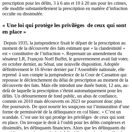
prescription pour les délits, 3 à 6 ans et 10 à 20 ans pour les crimes,
elle modifie substantiellement la prescription en matière d’infraction
occulte ou dissimulée.
« Une loi qui protège les privilèges de ceux qui sont
en place »
Depuis 1935,
la jurisprudence fixait le départ de la prescription au
moment de la découverte des faits estimant que « la clandestinité »
est « constitutive de l’infraction ». Reprenant un amendement du
sénateur LR
, François Noël Buffet, l
e gouvernement avait fait voter,
en
octobre dernier,
au Sénat, une nouvelle disposition. Adoptée
définitivement le 16 février dernier par l’Assemblée nationale, elle
reprend à son compte la jurisprudence de la Cour de Cassation qui
repousse le déclenchement du délai de prescription au moment de la
découverte des faits. Mais elle introduit une durée butoir, 12 ans, au-
delà de laquelle la prescription s’éteint automatiquement pour les
délits. Un détournement de fond public, un abus de confiance,
commis en 2010 mais découverts en 2023 ne pourront donc plus
être poursuivis. De quoi nourrir les soupçons sur l’instauration d’une
forme de permissivité de la délinquance en col blanc. « C’est un
scandale. C’est une loi qui protège les privilèges de ceux qui sont
en place. On invoque le droit à l’oubli pour les délits complexes et
dissimulés, les délinquants financiers. Alors que les délinquants du