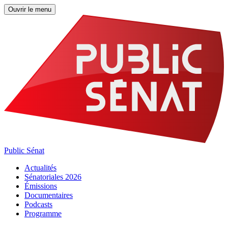
Ouvrir le menu
Public Sénat
Actualités
Sénatoriales 2026
Émissions
Documentaires
Podcasts
Programme