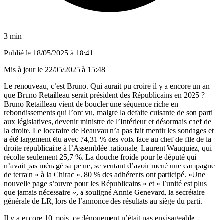
3 min
Publié le
18/05/2025 à 18:41
Mis à jour le
22/05/2025 à 15:48
Le renouveau, c’est Bruno. Qui aurait pu croire il y a encore un an
que Bruno Retailleau serait président des Républicains en 2025 ?
Bruno Retailleau vient de boucler une séquence riche en
rebondissements qui l’ont vu, malgré la défaite cuisante de son parti
aux législatives, devenir ministre de l’Intérieur et désormais chef de
la droite. Le locataire de Beauvau n’a pas fait mentir les sondages et
a été largement élu avec 74,31 % des voix face au chef de file de la
droite républicaine à l’Assemblée nationale, Laurent Wauquiez, qui
récolte seulement 25,7 %. La douche froide pour le député qui
n’avait pas ménagé sa peine, se ventant d’avoir mené une campagne
de terrain « à la Chirac ». 80 % des adhérents ont participé. «Une
nouvelle page s’ouvre pour les Républicains » et « l’unité est plus
que jamais nécessaire », a souligné Annie Genevard, la secrétaire
générale de LR, lors de l’annonce des résultats au siège du parti.
Il y a encore 10 mois, ce dénouement n’était pas envisageable