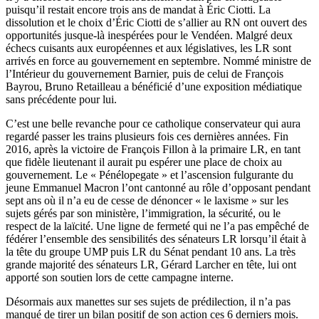
puisqu’il restait encore trois ans de mandat à Éric Ciotti. La
dissolution et le choix d’Éric Ciotti de s’allier au RN ont ouvert des
opportunités jusque-là inespérées pour le Vendéen. Malgré deux
échecs cuisants aux européennes et aux législatives, les LR sont
arrivés en force au gouvernement en septembre. Nommé ministre de
l’Intérieur du gouvernement Barnier, puis de celui de François
Bayrou, Bruno Retailleau a bénéficié d’une exposition médiatique
sans précédente pour lui.
C’est une belle revanche pour ce catholique conservateur qui aura
regardé passer les trains plusieurs fois ces dernières années. Fin
2016, après la victoire de François Fillon à la primaire LR, en tant
que fidèle lieutenant il aurait pu espérer une place de choix au
gouvernement. Le « Pénélopegate » et l’ascension fulgurante du
jeune Emmanuel Macron l’ont cantonné au rôle d’opposant pendant
sept ans où il n’a eu de cesse de dénoncer « le laxisme » sur les
sujets gérés par son ministère, l’immigration, la sécurité, ou le
respect de la laïcité. Une ligne de fermeté qui ne l’a pas empêché de
fédérer l’ensemble des sensibilités des sénateurs LR lorsqu’il était à
la tête du groupe UMP puis LR du Sénat pendant 10 ans. La très
grande majorité des sénateurs LR, Gérard Larcher en tête, lui ont
apporté son soutien lors de cette campagne interne.
Désormais aux manettes sur ses sujets de prédilection, il n’a pas
manqué de tirer un bilan positif de son action ces 6 derniers mois.