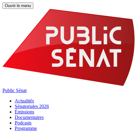
Ouvrir le menu
Public Sénat
Actualités
Sénatoriales 2026
Émissions
Documentaires
Podcasts
Programme