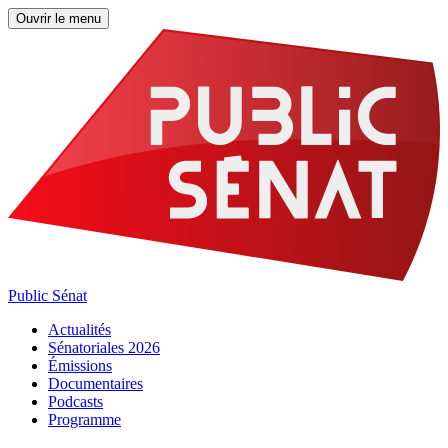
Ouvrir le menu
Public Sénat
Actualités
Sénatoriales 2026
Émissions
Documentaires
Podcasts
Programme