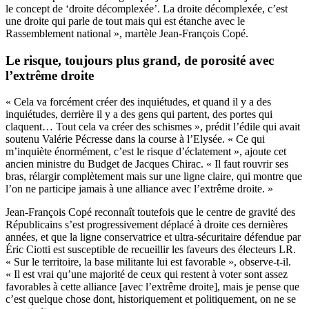
le concept de ‘droite décomplexée’. La droite décomplexée, c’est
une droite qui parle de tout mais qui est étanche avec le
Rassemblement national », martèle Jean-François Copé.
Le risque, toujours plus grand, de porosité avec
l’extrême droite
« Cela va forcément créer des inquiétudes, et quand il y a des
inquiétudes, derrière il y a des gens qui partent, des portes qui
claquent… Tout cela va créer des schismes », prédit l’édile qui avait
soutenu Valérie Pécresse dans la course à l’Elysée. « Ce qui
m’inquiète énormément, c’est le risque d’éclatement », ajoute cet
ancien ministre du Budget de Jacques Chirac. « Il faut rouvrir ses
bras, rélargir complètement mais sur une ligne claire, qui montre que
l’on ne participe jamais à une alliance avec l’extrême droite. »
Jean-François Copé reconnaît toutefois que le centre de gravité des
Républicains s’est progressivement déplacé à droite ces dernières
années, et que la ligne conservatrice et ultra-sécuritaire défendue par
Éric Ciotti est susceptible de recueillir les faveurs des électeurs LR.
« Sur le territoire, la base militante lui est favorable », observe-t-il.
« Il est vrai qu’une majorité de ceux qui restent à voter sont assez
favorables à cette alliance [avec l’extrême droite], mais je pense que
c’est quelque chose dont, historiquement et politiquement, on ne se