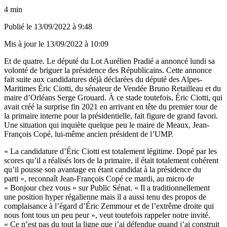
4 min
Publié le
13/09/2022 à 9:48
Mis à jour le
13/09/2022 à 10:09
Et de quatre. Le député du Lot
Aurélien Pradié a annoncé lundi sa
volonté de briguer la présidence des Républicains
. Cette annonce
fait suite aux candidatures déjà déclarées du député des Alpes-
Maritimes Éric Ciotti, du sénateur de Vendée Bruno Retailleau et du
maire d’Orléans Serge Grouard. À ce stade toutefois, Éric Ciotti, qui
avait créé la surprise fin 2021 en arrivant en tête du premier tour de
la primaire interne pour la présidentielle, fait figure de grand favori.
Une situation qui inquiète quelque peu le maire de Meaux, Jean-
François Copé, lui-même ancien président de l’UMP.
« La candidature d’Éric Ciotti est totalement légitime. Dopé par les
scores qu’il a réalisés lors de la primaire, il était totalement cohérent
qu’il pousse son avantage en étant candidat à la présidence du
parti », reconnaît Jean-François Copé ce mardi, au micro de
«
Bonjour chez vous
» sur Public Sénat. « Il a traditionnellement
une position hyper régalienne mais il a aussi tenu
des propos de
complaisance à l’égard d’Éric Zemmour
et de l’extrême droite qui
nous font tous un peu peur », veut toutefois rappeler notre invité.
« Ce n’est pas du tout la ligne que j’ai défendue quand j’ai construit