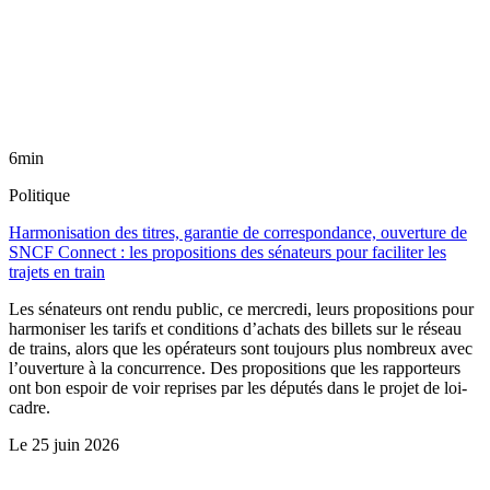
6min
Politique
Harmonisation des titres, garantie de correspondance, ouverture de
SNCF Connect : les propositions des sénateurs pour faciliter les
trajets en train
Les sénateurs ont rendu public, ce mercredi, leurs propositions pour
harmoniser les tarifs et conditions d’achats des billets sur le réseau
de trains, alors que les opérateurs sont toujours plus nombreux avec
l’ouverture à la concurrence. Des propositions que les rapporteurs
ont bon espoir de voir reprises par les députés dans le projet de loi-
cadre.
Le
25 juin 2026