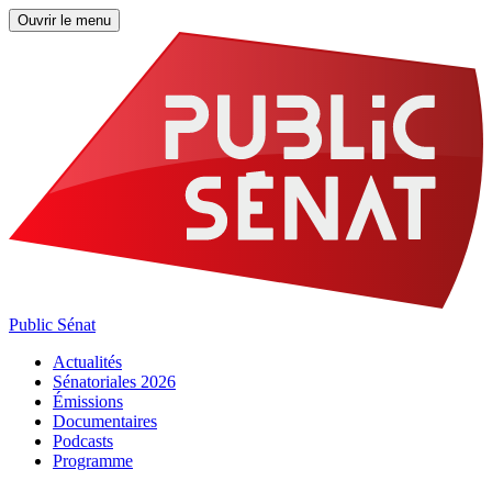
Ouvrir le menu
Public Sénat
Actualités
Sénatoriales 2026
Émissions
Documentaires
Podcasts
Programme