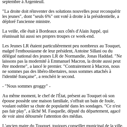
septembre à Argenteuil.
"La droite doit réinventer des solutions nouvelles pour reconquérir
les jeunes", dont "seuls 6%" ont voté à droite à la présidentielle, a
déploré l'ancienne ministre.
La veille, elle était à Bordeaux aux côtés d'Alain Juppé, qui
réunissait lui aussi ses propres troupes ce week-end.
Les Jeunes LR étaient particulièrement peu nombreux au Touquet,
malgré l'enthousiasme de leur président, Antoine Sillani ou du
délégué national des jeunes LR de Normandie, Jonas Haddad. "Ne
laissons pas la modernité à Emmanuel Macron, la droite aussi peut
être moderne", a lancé le premier. "Contrairement à Macron, nous
ne sommes pas des libéro-libertaires, nous sommes attachés à
l'identité française", a renchéri le second.
- "Nous sommes groggy" -
Au même moment, le chef de l'État, présent au Touquet où son
épouse possède une maison familiale, s'offrait un bain de foule,
voulant oublier sa chute de popularité dans les sondages. "Ce n'est
pas fair play", a lâché M. Fasquelle, député du département, agacé
de voir ainsi détournée l'attention des médias.
L'ancien maire du Touquet, toujours conseiller municipal de la ville,