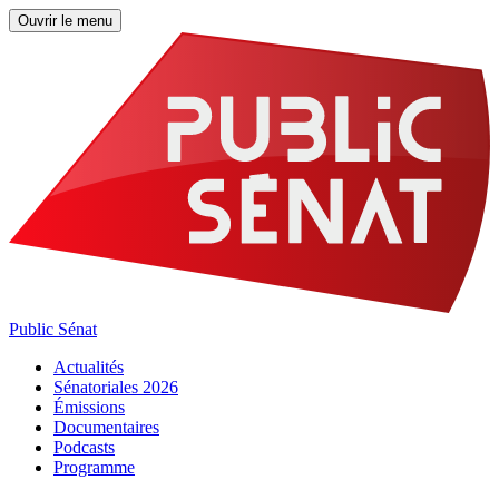
Ouvrir le menu
Public Sénat
Actualités
Sénatoriales 2026
Émissions
Documentaires
Podcasts
Programme