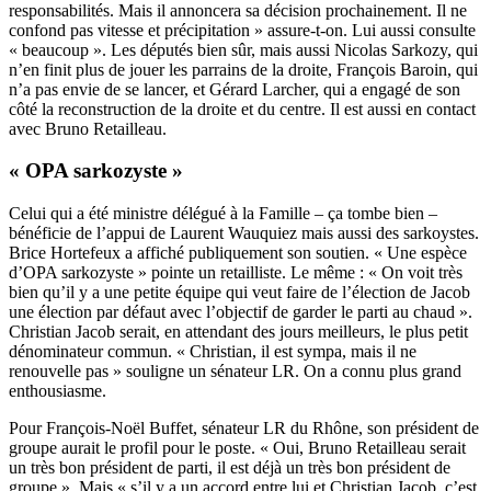
responsabilités. Mais il annoncera sa décision prochainement. Il ne
confond pas vitesse et précipitation » assure-t-on. Lui aussi consulte
« beaucoup ». Les députés bien sûr, mais aussi Nicolas Sarkozy, qui
n’en finit plus de jouer les parrains de la droite, François Baroin, qui
n’a pas envie de se lancer, et Gérard Larcher, qui a engagé de son
côté la reconstruction de la droite et du centre. Il est aussi en contact
avec Bruno Retailleau.
« OPA sarkozyste »
Celui qui a été ministre délégué à la Famille – ça tombe bien –
bénéficie de l’appui de Laurent Wauquiez mais aussi des sarkoystes.
Brice Hortefeux a affiché publiquement son soutien. « Une espèce
d’OPA sarkozyste » pointe un retailliste. Le même : « On voit très
bien qu’il y a une petite équipe qui veut faire de l’élection de Jacob
une élection par défaut avec l’objectif de garder le parti au chaud ».
Christian Jacob serait, en attendant des jours meilleurs, le plus petit
dénominateur commun. « Christian, il est sympa, mais il ne
renouvelle pas » souligne un sénateur LR. On a connu plus grand
enthousiasme.
Pour François-Noël Buffet, sénateur LR du Rhône, son président de
groupe aurait le profil pour le poste. « Oui, Bruno Retailleau serait
un très bon président de parti, il est déjà un très bon président de
groupe ». Mais « s’il y a un accord entre lui et Christian Jacob, c’est