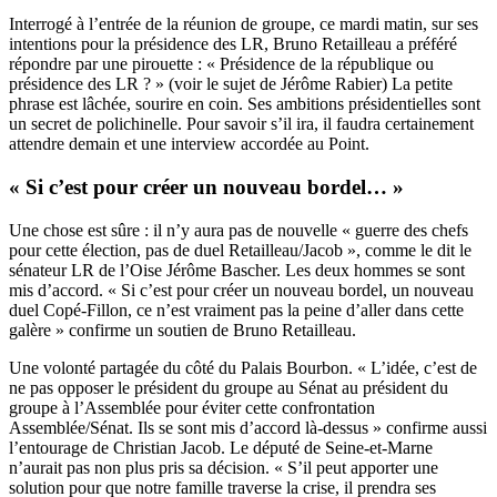
Interrogé à l’entrée de la réunion de groupe, ce mardi matin, sur ses
intentions pour la présidence des LR, Bruno Retailleau a préféré
répondre par une pirouette : « Présidence de la république ou
présidence des LR ? » (voir le sujet de Jérôme Rabier) La petite
phrase est lâchée, sourire en coin. Ses ambitions présidentielles sont
un secret de polichinelle. Pour savoir s’il ira, il faudra certainement
attendre demain et une interview accordée au Point.
« Si c’est pour créer un nouveau bordel… »
Une chose est sûre : il n’y aura pas de nouvelle « guerre des chefs
pour cette élection, pas de duel Retailleau/Jacob », comme le dit le
sénateur LR de l’Oise Jérôme Bascher. Les deux hommes se sont
mis d’accord. « Si c’est pour créer un nouveau bordel, un nouveau
duel Copé-Fillon, ce n’est vraiment pas la peine d’aller dans cette
galère » confirme un soutien de Bruno Retailleau.
Une volonté partagée du côté du Palais Bourbon. « L’idée, c’est de
ne pas opposer le président du groupe au Sénat au président du
groupe à l’Assemblée pour éviter cette confrontation
Assemblée/Sénat. Ils se sont mis d’accord là-dessus » confirme aussi
l’entourage de Christian Jacob. Le député de Seine-et-Marne
n’aurait pas non plus pris sa décision. « S’il peut apporter une
solution pour que notre famille traverse la crise, il prendra ses