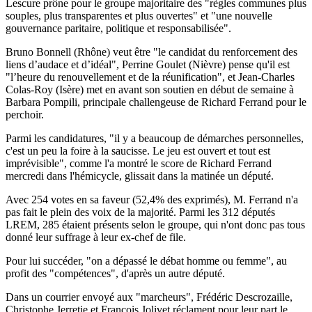
Lescure prône pour le groupe majoritaire des "règles communes plus
souples, plus transparentes et plus ouvertes" et "une nouvelle
gouvernance paritaire, politique et responsabilisée".
Bruno Bonnell (Rhône) veut être "le candidat du renforcement des
liens d’audace et d’idéal", Perrine Goulet (Nièvre) pense qu'il est
"l’heure du renouvellement et de la réunification", et Jean-Charles
Colas-Roy (Isère) met en avant son soutien en début de semaine à
Barbara Pompili, principale challengeuse de Richard Ferrand pour le
perchoir.
Parmi les candidatures, "il y a beaucoup de démarches personnelles,
c'est un peu la foire à la saucisse. Le jeu est ouvert et tout est
imprévisible", comme l'a montré le score de Richard Ferrand
mercredi dans l'hémicycle, glissait dans la matinée un député.
Avec 254 votes en sa faveur (52,4% des exprimés), M. Ferrand n'a
pas fait le plein des voix de la majorité. Parmi les 312 députés
LREM, 285 étaient présents selon le groupe, qui n'ont donc pas tous
donné leur suffrage à leur ex-chef de file.
Pour lui succéder, "on a dépassé le débat homme ou femme", au
profit des "compétences", d'après un autre député.
Dans un courrier envoyé aux "marcheurs", Frédéric Descrozaille,
Christophe Jerretie et François Jolivet réclament pour leur part le