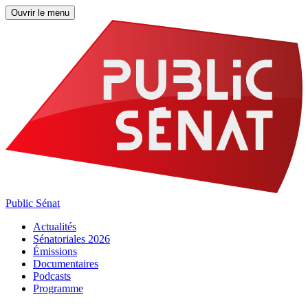
Ouvrir le menu
Public Sénat
Actualités
Sénatoriales 2026
Émissions
Documentaires
Podcasts
Programme