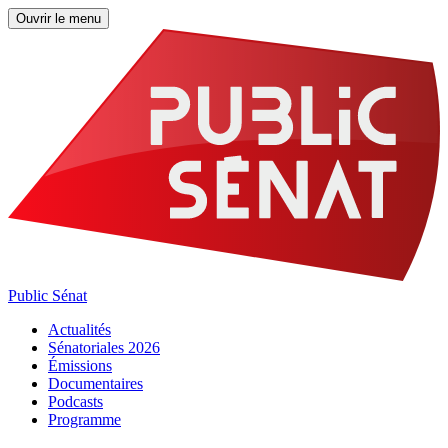
Ouvrir le menu
Public Sénat
Actualités
Sénatoriales 2026
Émissions
Documentaires
Podcasts
Programme