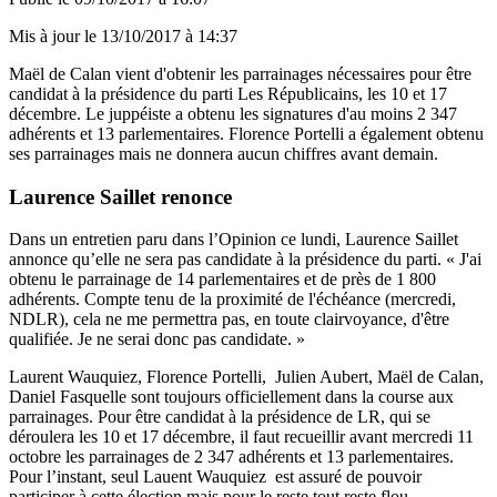
Mis à jour le
13/10/2017 à 14:37
Maël de Calan vient d'obtenir les parrainages nécessaires pour être
candidat à la présidence du parti Les Républicains, les 10 et 17
décembre. Le juppéiste a obtenu les signatures d'au moins 2 347
adhérents et 13 parlementaires. Florence Portelli a également obtenu
ses parrainages mais ne donnera aucun chiffres avant demain.
Laurence Saillet renonce
Dans un entretien paru dans l’Opinion ce lundi, Laurence Saillet
annonce qu’elle ne sera pas candidate à la présidence du parti. « J'ai
obtenu le parrainage de 14 parlementaires et de près de 1 800
adhérents. Compte tenu de la proximité de l'échéance (mercredi,
NDLR), cela ne me permettra pas, en toute clairvoyance, d'être
qualifiée. Je ne serai donc pas candidate. »
Laurent Wauquiez, Florence Portelli, Julien Aubert, Maël de Calan,
Daniel Fasquelle sont toujours officiellement dans la course aux
parrainages. Pour être candidat à la présidence de LR, qui se
déroulera les 10 et 17 décembre, il faut recueillir avant mercredi 11
octobre les parrainages de 2 347 adhérents et 13 parlementaires.
Pour l’instant, seul Lauent Wauquiez est assuré de pouvoir
participer à cette élection mais pour le reste tout reste flou.