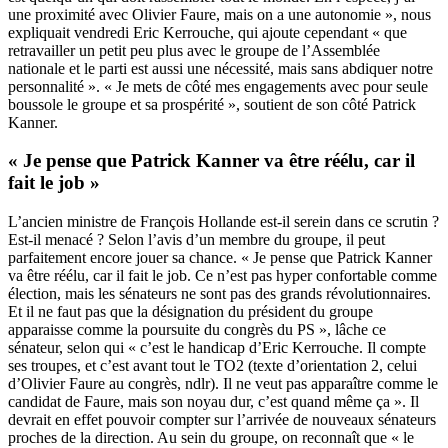
une proximité avec Olivier Faure, mais on a une autonomie », nous
expliquait vendredi Eric Kerrouche, qui ajoute cependant « que
retravailler un petit peu plus avec le groupe de l’Assemblée
nationale et le parti est aussi une nécessité, mais sans abdiquer notre
personnalité ». « Je mets de côté mes engagements avec pour seule
boussole le groupe et sa prospérité », soutient de son côté Patrick
Kanner.
« Je pense que Patrick Kanner va être réélu, car il
fait le job »
L’ancien ministre de François Hollande est-il serein dans ce scrutin ?
Est-il menacé ? Selon l’avis d’un membre du groupe, il peut
parfaitement encore jouer sa chance. « Je pense que Patrick Kanner
va être réélu, car il fait le job. Ce n’est pas hyper confortable comme
élection, mais les sénateurs ne sont pas des grands révolutionnaires.
Et il ne faut pas que la désignation du président du groupe
apparaisse comme la poursuite du congrès du PS », lâche ce
sénateur, selon qui « c’est le handicap d’Eric Kerrouche. Il compte
ses troupes, et c’est avant tout le TO2 (texte d’orientation 2, celui
d’Olivier Faure au congrès, ndlr). Il ne veut pas apparaître comme le
candidat de Faure, mais son noyau dur, c’est quand même ça ». Il
devrait en effet pouvoir compter sur l’arrivée de nouveaux sénateurs
proches de la direction. Au sein du groupe, on reconnaît que « le