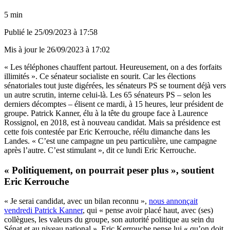
5 min
Publié le
25/09/2023 à 17:58
Mis à jour le
26/09/2023 à 17:02
« Les téléphones chauffent partout. Heureusement, on a des forfaits
illimités ». Ce sénateur socialiste en sourit. Car les élections
sénatoriales tout juste digérées, les sénateurs PS se tournent déjà vers
un autre scrutin, interne celui-là. Les 65 sénateurs PS – selon les
derniers décomptes – élisent ce mardi, à 15 heures, leur président de
groupe. Patrick Kanner, élu à la tête du groupe face à Laurence
Rossignol, en 2018, est à nouveau candidat. Mais sa présidence est
cette fois contestée par Eric Kerrouche, réélu dimanche dans les
Landes. « C’est une campagne un peu particulière, une campagne
après l’autre. C’est stimulant », dit ce lundi Eric Kerrouche.
« Politiquement, on pourrait peser plus », soutient
Eric Kerrouche
« Je serai candidat, avec un bilan reconnu »,
nous annonçait
vendredi Patrick Kanner
, qui « pense avoir placé haut, avec (ses)
collègues, les valeurs du groupe, son autorité politique au sein du
Sénat et au niveau national ». Eric Kerrouche pense lui « qu’on doit