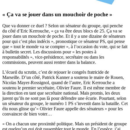
« Ça va se jouer dans un mouchoir de poche »
Que va donner ce duel ? Selon un sénateur du groupe, qui penche
du côté d’Eric Kerrouche, « ça va être deux blocs de 25. Ça va se
jouer dans un mouchoir de poche. Et il y a une dizaine de sénateurs
pour qui c’est plus indécis », pronostique ce sénateur PS, qui pense
que « tout le monde va se compter », à l’occasion du vote, qui se fait
à bulletin secret. Les discussions pour « les postes à
responsabilités », vice-présidence, secrétaire ou dans les
commissions, peuvent aussi rentrer dans la balance.
L’écueil du scrutin, c’est de rejouer le congrès fratricide de
Marseille. D’un côté, Patrick Kanner a soutenu le maire de Rouen,
Nicolas Mayer-Rossignol, quand de l’autre, Eric Kerrouche a
soutenu le premier secrétaire, Olivier Faure. Il est même membre de
la direction en tant que secrétaire national. Mais promis, les deux
jurent qu’ils ne sont pas là pour défendre une écurie. Pourtant, selon
un sénateur du groupe, le numéro 1 PS s’investit dans la bataille. Cet
élu nous glisse qu’« Olivier Faure appelle des sénateurs » pour les
convaincre de bien voter…
« On a chacun une proximité politique. Mais un président de groupe
est quelqu’un qui doit rassembler tout le monde. En l’espèce, j’ai