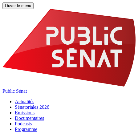
Ouvrir le menu
Public Sénat
Actualités
Sénatoriales 2026
Émissions
Documentaires
Podcasts
Programme