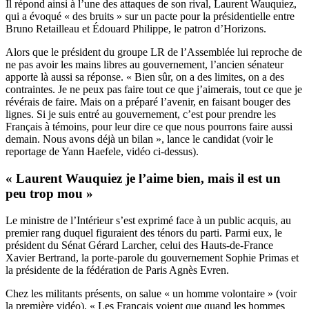
Il répond ainsi à l’une des attaques de son rival, Laurent Wauquiez,
qui a évoqué « des bruits » sur un pacte pour la présidentielle entre
Bruno Retailleau et Édouard Philippe, le patron d’Horizons.
Alors que le président du groupe LR de l’Assemblée lui reproche de
ne pas avoir les mains libres au gouvernement, l’ancien sénateur
apporte là aussi sa réponse. « Bien sûr, on a des limites, on a des
contraintes. Je ne peux pas faire tout ce que j’aimerais, tout ce que je
révérais de faire. Mais on a préparé l’avenir, en faisant bouger des
lignes. Si je suis entré au gouvernement, c’est pour prendre les
Français à témoins, pour leur dire ce que nous pourrons faire aussi
demain. Nous avons déjà un bilan », lance le candidat (voir le
reportage de Yann Haefele, vidéo ci-dessus).
« Laurent Wauquiez je l’aime bien, mais il est un
peu trop mou »
Le ministre de l’Intérieur s’est exprimé face à un public acquis, au
premier rang duquel figuraient des ténors du parti. Parmi eux, le
président du Sénat Gérard Larcher, celui des Hauts-de-France
Xavier Bertrand, la porte-parole du gouvernement Sophie Primas et
la présidente de la fédération de Paris Agnès Evren.
Chez les militants présents, on salue « un homme volontaire » (voir
la première vidéo). « Les Français voient que quand les hommes