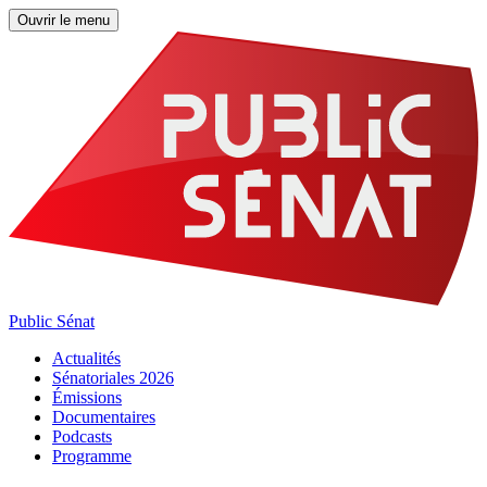
Ouvrir le menu
Public Sénat
Actualités
Sénatoriales 2026
Émissions
Documentaires
Podcasts
Programme