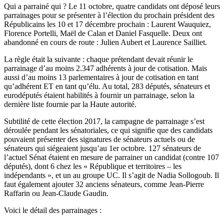
Qui a parrainé qui ? Le 11 octobre, quatre candidats ont déposé leurs
parrainages pour se présenter à l’élection du prochain président des
Républicains les 10 et 17 décembre prochain : Laurent Wauquiez,
Florence Portelli, Maël de Calan et Daniel Fasquelle. Deux ont
abandonné en cours de route : Julien Aubert et Laurence Sailliet.
La règle était la suivante : chaque prétendant devait réunir le
parrainage d’au moins 2.347 adhérents à jour de cotisation. Mais
aussi d’au moins 13 parlementaires à jour de cotisation en tant
qu’adhérent ET en tant qu’élu. Au total, 283 députés, sénateurs et
eurodéputés étaient habilités à fournir un parrainage, selon
la
dernière liste fournie par la Haute autorité
.
Subtilité de cette élection 2017, la campagne de parrainage s’est
déroulée pendant les sénatoriales, ce qui signifie que des candidats
pouvaient présenter des signatures de sénateurs actuels ou de
sénateurs qui siégeaient jusqu’au 1er octobre. 127 sénateurs de
l’actuel Sénat étaient en mesure de parrainer un candidat (contre 107
députés), dont 6 chez les « République et territoires – les
indépendants », et un au groupe UC. Il s’agit de Nadia Sollogoub. Il
faut également ajouter 32 anciens sénateurs, comme Jean-Pierre
Raffarin ou Jean-Claude Gaudin.
Voici le détail des parrainages :