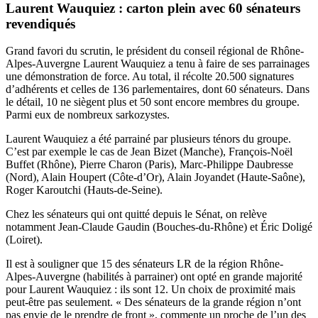
Laurent Wauquiez : carton plein avec 60 sénateurs
revendiqués
Grand favori du scrutin, le président du conseil régional de Rhône-
Alpes-Auvergne Laurent Wauquiez a tenu à faire de ses parrainages
une démonstration de force. Au total, il récolte 20.500 signatures
d’adhérents et celles de 136 parlementaires, dont 60 sénateurs. Dans
le détail, 10 ne siègent plus et 50 sont encore membres du groupe.
Parmi eux de nombreux sarkozystes.
Laurent Wauquiez a été parrainé par plusieurs ténors du groupe.
C’est par exemple le cas de Jean Bizet (Manche), François-Noël
Buffet (Rhône), Pierre Charon (Paris), Marc-Philippe Daubresse
(Nord), Alain Houpert (Côte-d’Or), Alain Joyandet (Haute-Saône),
Roger Karoutchi (Hauts-de-Seine).
Chez les sénateurs qui ont quitté depuis le Sénat, on relève
notamment Jean-Claude Gaudin (Bouches-du-Rhône) et Éric Doligé
(Loiret).
Il est à souligner que 15 des sénateurs LR de la région Rhône-
Alpes-Auvergne (habilités à parrainer) ont opté en grande majorité
pour Laurent Wauquiez : ils sont 12. Un choix de proximité mais
peut-être pas seulement. « Des sénateurs de la grande région n’ont
pas envie de le prendre de front », commente un proche de l’un des