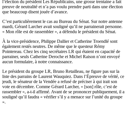
l’élection du président Les Républicains, une grosse trentaine a fait
preuve de neutralité et n’a pas voulu prendre parti dans une élection
que beaucoup disent jouée d’avance.
C’est particulièrement le cas au Bureau du Sénat.
Sur notre antenne
mardi
, Gérard Larcher avait souligné qu’il ne parrainerait personne.
« Mon rôle est de rassembler », a défendu le président du Sénat.
À la vice-présidence, Philippe Dallier et Catherine Troendlé sont
également restés neutres. De même que le questeur Rémy
Pointereau. Chez les cinq secrétaires LR qui étaient en capacité de
parrainer, seuls Catherine Deroche et Michel Raison n’ont envoyé
aucun formulaire, à notre connaissance.
Le président du groupe LR, Bruno Retailleau, ne figure pas sur la
liste des parrains de Laurent Wauquiez.
Dans l’Épreuve de vérité, ce
jeudi
, le sénateur de la Vendée a refusé de préciser à qui irait son
vote en décembre. Comme Gérard Larcher, « [son] rôle, c’est de
rassembler », a-t-il affirmé. Avant de se prononcer publiquement, il a
souligné qu’il faudra « vérifier s’il y a menace sur l’unité du groupe
».