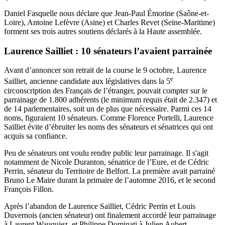
Daniel Fasquelle nous déclare que Jean-Paul Émorine (Saône-et-
Loire), Antoine Lefèvre (Asine) et Charles Revet (Seine-Maritime)
forment ses trois autres soutiens déclarés à la Haute assemblée.
Laurence Sailliet : 10 sénateurs l’avaient parrainée
Avant d’annoncer son retrait de la course le 9 octobre, Laurence
e
Sailliet, ancienne candidate aux législatives dans la 5
circonscription des Français de l’étranger, pouvait compter sur le
parrainage de 1.800 adhérents (le minimum requis était de 2.347) et
de 14 parlementaires, soit un de plus que nécessaire. Parmi ces 14
noms, figuraient 10 sénateurs. Comme Florence Portelli, Laurence
Sailliet évite d’ébruiter les noms des sénateurs et sénatrices qui ont
acquis sa confiance.
Peu de sénateurs ont voulu rendre public leur parrainage. Il s'agit
notamment de
Nicole Duranton
, sénatrice de l’Eure, et de
Cédric
Perrin
, sénateur du Territoire de Belfort. La première avait parrainé
Bruno Le Maire durant la primaire de l’automne 2016, et le second
François Fillon.
Après l’abandon de Laurence Sailliet, Cédric Perrin et Louis
Duvernois (ancien sénateur) ont finalement accordé leur parrainage
à Laurent Wauquiez, et Philippe Dominati à Julien Aubert.