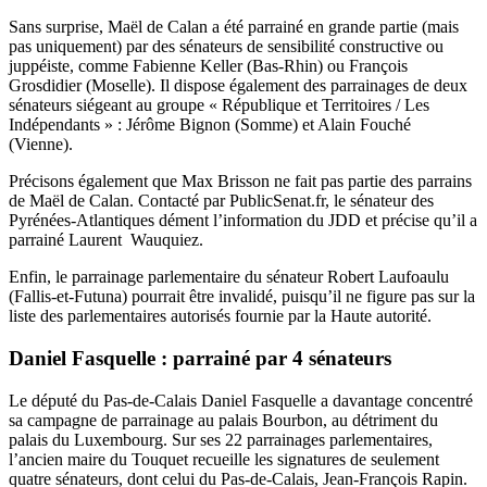
Sans surprise, Maël de Calan a été parrainé en grande partie (mais
pas uniquement) par des sénateurs de sensibilité constructive ou
juppéiste, comme
Fabienne Keller
(Bas-Rhin) ou François
Grosdidier (Moselle). Il dispose également des parrainages de deux
sénateurs siégeant au groupe « République et Territoires / Les
Indépendants » : Jérôme Bignon (Somme) et
Alain Fouché
(Vienne).
Précisons également que Max Brisson ne fait pas partie des parrains
de Maël de Calan. Contacté par PublicSenat.fr, le sénateur des
Pyrénées-Atlantiques
dément l’information du JDD
et précise qu’il a
parrainé Laurent Wauquiez.
Enfin, le parrainage parlementaire du sénateur Robert Laufoaulu
(Fallis-et-Futuna) pourrait être invalidé, puisqu’il ne figure pas sur la
liste des parlementaires autorisés fournie par la Haute autorité.
Daniel Fasquelle : parrainé par 4 sénateurs
Le député du Pas-de-Calais Daniel Fasquelle a davantage concentré
sa campagne de parrainage au palais Bourbon, au détriment du
palais du Luxembourg. Sur ses 22 parrainages parlementaires,
l’ancien maire du Touquet recueille les signatures de seulement
quatre sénateurs, dont celui du Pas-de-Calais, Jean-François Rapin.