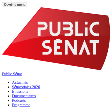
Ouvrir le menu
Public Sénat
Actualités
Sénatoriales 2026
Émissions
Documentaires
Podcasts
Programme