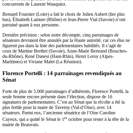
concurrents de Laurent Wauquiez.
Bernard Fournier (Loire) a fait le choix de Julien Aubert (lire plus
bas), Élisabeth Lamure (Rhône) et Jean-Pierre Vial (Savoie) n’ont
parrainé quant à eux personne.
Dernière précision : selon notre décompte, cinq parrainages de
sénateurs devraient être annulés par la Haute autorité, car ces élus ne
figurent pas dans la liste des parlementaires habilités. Il s’agit de
ceux de Martine Berthet (Savoie), Anne-Marie Bertrand (Bouches-
du-Rhône), René Danesi (Haut-Rhin), Henri Leroy (Alpes-
Maritimes) et Viviane Malet (La Réunion).
Florence Portelli : 14 parrainages revendiqués au
Sénat
Forte de plus de 5.000 parrainages d’adhérents, Florence Portelli, la
seule femme encore présente dans l’élection, dispose de 16
signatures de parlementaires. C’est au Sénat que la récolte a été la
plus fertile pour la maire de Taverny (Val-d’Oise), avec 14
sénateurs. Parmi eux, l’ancienne sénatrice de l’Oise Caroline
er
Cayeux, qui a quitté le Sénat le 1
octobre pour rester à la tête de la
mairie de Beauvais.