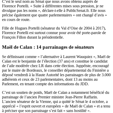
C’est le seul nom au Sénat que nous avons obtenu auprès de
Florence Portelli. « Suite à différentes mises sous pression, je ne
divulgue pas les noms », déclare-t-elle à PublicSenat.fr. Elle nous
précise également que quatre parlementaires « ont changé d’avis »
en cours de route.
Fille de Hugues Portelli (sénateur du Val d’Oise de 2004 à 2017),
Florence Portelli est surtout connue pour avoir été porte-parole de
François Fillon durant la présidentielle.
Maël de Calan : 14 parrainages de sénateurs
Se définissant comme « l’alternative à Laurent Wauquiez », Maël de
Calan est le benjamin de l’élection (37 ans) et constitue le candidat
de l’aile modérée chez LR dans cette élection. Juppéiste,
encouragé
par le maire de Bordeaux
, le conseiller départemental du Finistère a
déposé vendredi à la Haute Autorité les parrainages de plus de 3.000
adhérents et ceux de 23 parlementaires, dont 13 au moins au
Parlement, en tenant compte des
informations du JDD
.
C’est un soutien de poids, Maël de Calan a notamment bénéficié du
parrainage de
l’ancien Premier ministre Jean-Pierre Raffarin
.
L’ancien sénateur de la Vienne, qui a quitté le Sénat le 4 octobre, a
apprécié « l’esprit ouvert et européen » de Maël de Calan » et a tenu
à préciser que son parrainage s’est fait « sans hostilité ».