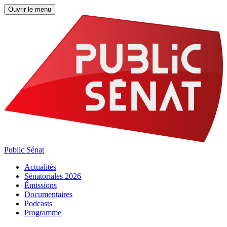
Ouvrir le menu
Public Sénat
Actualités
Sénatoriales 2026
Émissions
Documentaires
Podcasts
Programme