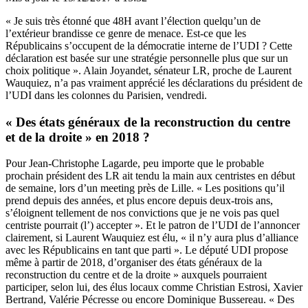
« Je suis très étonné que 48H avant l’élection quelqu’un de
l’extérieur brandisse ce genre de menace. Est-ce que les
Républicains s’occupent de la démocratie interne de l’UDI ? Cette
déclaration est basée sur une stratégie personnelle plus que sur un
choix politique ». Alain Joyandet, sénateur LR, proche de Laurent
Wauquiez, n’a pas vraiment apprécié les déclarations du président de
l’UDI dans les colonnes du Parisien, vendredi.
« Des états généraux de la reconstruction du centre
et de la droite » en 2018 ?
Pour Jean-Christophe Lagarde, peu importe que le probable
prochain président des LR ait tendu la main aux centristes en début
de semaine, lors d’un meeting près de Lille. « Les positions qu’il
prend depuis des années, et plus encore depuis deux-trois ans,
s’éloignent tellement de nos convictions que je ne vois pas quel
centriste pourrait (l’) accepter ». Et le patron de l’UDI de l’annoncer
clairement, si Laurent Wauquiez est élu, « il n’y aura plus d’alliance
avec les Républicains en tant que parti ». Le député UDI propose
même à partir de 2018, d’organiser des états généraux de la
reconstruction du centre et de la droite » auxquels pourraient
participer, selon lui, des élus locaux comme Christian Estrosi, Xavier
Bertrand, Valérie Pécresse ou encore Dominique Bussereau. « Des