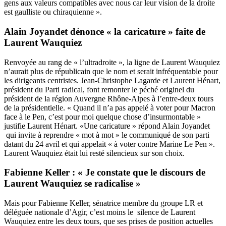
gens aux valeurs compatibles avec nous car leur vision de la droite
est gaulliste ou chiraquienne ».
Alain Joyandet dénonce « la caricature » faite de
Laurent Wauquiez
Renvoyée au rang de « l’ultradroite », la ligne de Laurent Wauquiez
n’aurait plus de républicain que le nom et serait infréquentable pour
les dirigeants centristes. Jean-Christophe Lagarde et Laurent Hénart,
président du Parti radical, font remonter le péché originel du
président de la région Auvergne Rhône-Alpes à l’entre-deux tours
de la présidentielle. « Quand il n’a pas appelé à voter pour Macron
face à le Pen, c’est pour moi quelque chose d’insurmontable »
justifie Laurent Hénart. «Une caricature » répond Alain Joyandet
qui invite à reprendre « mot à mot » le communiqué de son parti
datant du 24 avril et qui appelait « à voter contre Marine Le Pen ».
Laurent Wauquiez était lui resté silencieux sur son choix.
Fabienne Keller : « Je constate que le discours de
Laurent Wauquiez se radicalise »
Mais pour Fabienne Keller, sénatrice membre du groupe LR et
déléguée nationale d’Agir, c’est moins le silence de Laurent
Wauquiez entre les deux tours, que ses prises de position actuelles