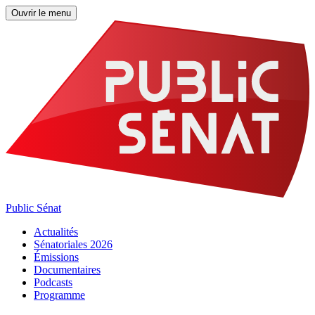
Ouvrir le menu
Public Sénat
Actualités
Sénatoriales 2026
Émissions
Documentaires
Podcasts
Programme