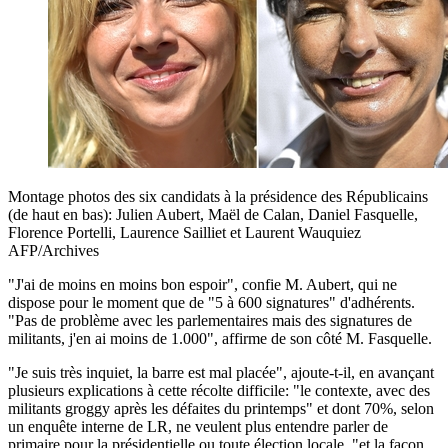
Montage photos des six candidats à la présidence des Républicains
(de haut en bas): Julien Aubert, Maël de Calan, Daniel Fasquelle,
Florence Portelli, Laurence Sailliet et Laurent Wauquiez
AFP/Archives
"J'ai de moins en moins bon espoir", confie M. Aubert, qui ne
dispose pour le moment que de "5 à 600 signatures" d'adhérents.
"Pas de problème avec les parlementaires mais des signatures de
militants, j'en ai moins de 1.000", affirme de son côté M. Fasquelle.
"Je suis très inquiet, la barre est mal placée", ajoute-t-il, en avançant
plusieurs explications à cette récolte difficile: "le contexte, avec des
militants groggy après les défaites du printemps" et dont 70%, selon
un enquête interne de LR, ne veulent plus entendre parler de
primaire pour la présidentielle ou toute élection locale, "et la façon