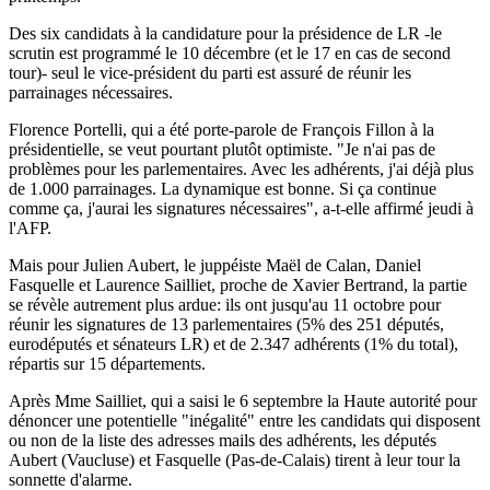
Des six candidats à la candidature pour la présidence de LR -le
scrutin est programmé le 10 décembre (et le 17 en cas de second
tour)- seul le vice-président du parti est assuré de réunir les
parrainages nécessaires.
Florence Portelli, qui a été porte-parole de François Fillon à la
présidentielle, se veut pourtant plutôt optimiste. "Je n'ai pas de
problèmes pour les parlementaires. Avec les adhérents, j'ai déjà plus
de 1.000 parrainages. La dynamique est bonne. Si ça continue
comme ça, j'aurai les signatures nécessaires", a-t-elle affirmé jeudi à
l'AFP.
Mais pour Julien Aubert, le juppéiste Maël de Calan, Daniel
Fasquelle et Laurence Sailliet, proche de Xavier Bertrand, la partie
se révèle autrement plus ardue: ils ont jusqu'au 11 octobre pour
réunir les signatures de 13 parlementaires (5% des 251 députés,
eurodéputés et sénateurs LR) et de 2.347 adhérents (1% du total),
répartis sur 15 départements.
Après Mme Sailliet, qui a saisi le 6 septembre la Haute autorité pour
dénoncer une potentielle "inégalité" entre les candidats qui disposent
ou non de la liste des adresses mails des adhérents, les députés
Aubert (Vaucluse) et Fasquelle (Pas-de-Calais) tirent à leur tour la
sonnette d'alarme.