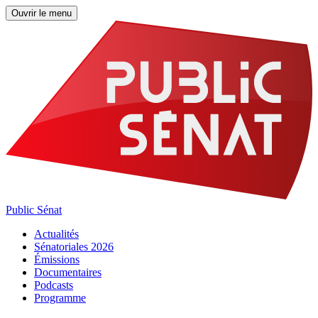
Ouvrir le menu
Public Sénat
Actualités
Sénatoriales 2026
Émissions
Documentaires
Podcasts
Programme