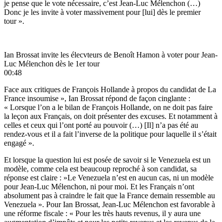
je pense que le vote nécessaire, c’est Jean-Luc Mélenchon (…)
Donc je les invite à voter massivement pour [lui] dès le premier
tour ».
Ian Brossat invite les élecvteurs de Benoît Hamon à voter pour Jean-
Luc Mélenchon dès le 1er tour
00:48
Face aux critiques de François Hollande à propos du candidat de La
France insoumise », Ian Brossat répond de façon cinglante :
« Lorsque l’on a le bilan de François Hollande, on ne doit pas faire
la leçon aux Français, on doit présenter des excuses. Et notamment à
celles et ceux qui l’ont porté au pouvoir (…) [Il] n’a pas été au
rendez-vous et il a fait l’inverse de la politique pour laquelle il s’était
engagé ».
Et lorsque la question lui est posée de savoir si le Venezuela est un
modèle, comme cela est beaucoup reproché à son candidat, sa
réponse est claire : »Le Venezuela n’est en aucun cas, ni un modèle
pour Jean-Luc Mélenchon, ni pour moi. Et les Français n’ont
absolument pas à craindre le fait que la France demain ressemble au
Venezuela ». Pour Ian Brossat, Jean-Luc Mélenchon est favorable à
une réforme fiscale : « Pour les très hauts revenus, il y aura une