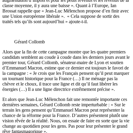
augmentation d’impôts et pour les petits revenus et les revenus de la
classe moyenne, il y aura une baisse ». Quant à l’Europe, Ian
Brossat rappelle que « Jean-Luc Mélenchon propose d’en finir avec
une Union européenne libérale ». « Cela suppose de sortir des
traités tels qu’ils sont aujourd’hui » ajoute-t-il.
Gérard Collomb
Alors que la fin de cette campagne montre que les quatre premiers
candidats semblent au coude à coude dans les derniers jours avant le
premier tour, Gérard Collomb, sénateur-maire de Lyon et soutien
d’Emmanuel Macron, estime que ce dernier est toujours le favori de
la campagne : « Je crois que les Français pensent qu’il peut marquer
un tournant historique pour la France (…) Il ne ménage pas la
chèvre et le choux, il trace une ligne et dit qu’il faut libérer les
énergies (…) Il a une ligne directrice extrêmement précise ».
Et alors que Jean-Luc Mélenchon fait une remontée importante ces
dernières semaines, Gérard Collomb reste imperturbable : « Sur le
terrain les gens pensent qu’Emmanuel Macron peut représenter la
chance de la réforme pour la France. D’autres présentent plutôt une
vision rêvée de la réalité. Nous, on essaie de faire en sorte que la vie
change au quotidien pour les gens. Pas pour leur présenter le grand
rêve fantasmagorique ».