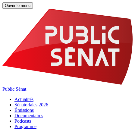
Ouvrir le menu
Public Sénat
Actualités
Sénatoriales 2026
Émissions
Documentaires
Podcasts
Programme