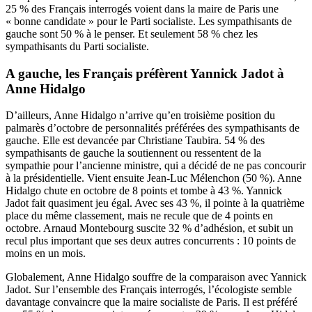
25 % des Français interrogés voient dans la maire de Paris une
« bonne candidate » pour le Parti socialiste. Les sympathisants de
gauche sont 50 % à le penser. Et seulement 58 % chez les
sympathisants du Parti socialiste.
A gauche, les Français préfèrent Yannick Jadot à
Anne Hidalgo
D’ailleurs, Anne Hidalgo n’arrive qu’en troisième position du
palmarès d’octobre de personnalités préférées des sympathisants de
gauche. Elle est devancée par Christiane Taubira. 54 % des
sympathisants de gauche la soutiennent ou ressentent de la
sympathie pour l’ancienne ministre, qui a décidé de ne pas concourir
à la présidentielle. Vient ensuite Jean-Luc Mélenchon (50 %). Anne
Hidalgo chute en octobre de 8 points et tombe à 43 %. Yannick
Jadot fait quasiment jeu égal. Avec ses 43 %, il pointe à la quatrième
place du même classement, mais ne recule que de 4 points en
octobre. Arnaud Montebourg suscite 32 % d’adhésion, et subit un
recul plus important que ses deux autres concurrents : 10 points de
moins en un mois.
Globalement, Anne Hidalgo souffre de la comparaison avec Yannick
Jadot. Sur l’ensemble des Français interrogés, l’écologiste semble
davantage convaincre que la maire socialiste de Paris. Il est préféré