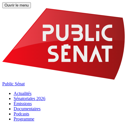
Ouvrir le menu
Public Sénat
Actualités
Sénatoriales 2026
Émissions
Documentaires
Podcasts
Programme