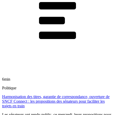
6min
Politique
Harmonisation des titres, garantie de correspondance, ouverture de
SNCF Connect : les propositions des sénateurs pour faciliter les
trajets en train
Les sénateurs ont rendu public, ce mercredi, leurs propositions pour