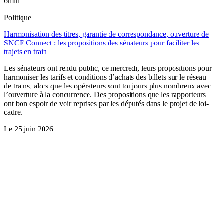
6min
Politique
Harmonisation des titres, garantie de correspondance, ouverture de
SNCF Connect : les propositions des sénateurs pour faciliter les
trajets en train
Les sénateurs ont rendu public, ce mercredi, leurs propositions pour
harmoniser les tarifs et conditions d’achats des billets sur le réseau
de trains, alors que les opérateurs sont toujours plus nombreux avec
l’ouverture à la concurrence. Des propositions que les rapporteurs
ont bon espoir de voir reprises par les députés dans le projet de loi-
cadre.
Le
25 juin 2026