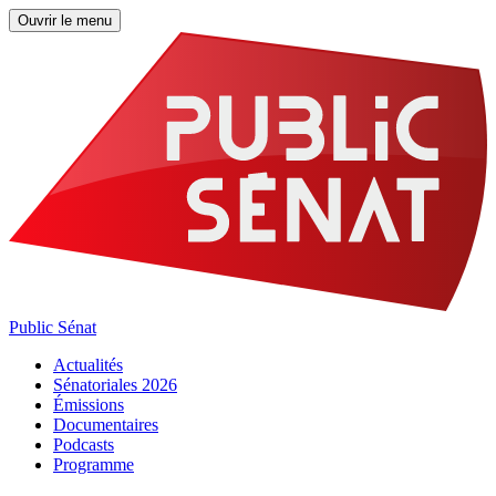
Ouvrir le menu
Public Sénat
Actualités
Sénatoriales 2026
Émissions
Documentaires
Podcasts
Programme