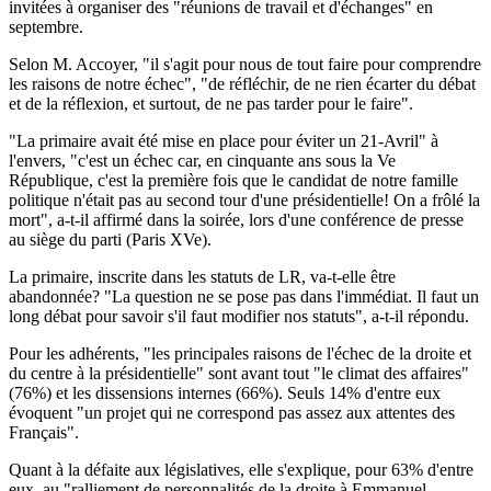
invitées à organiser des "réunions de travail et d'échanges" en
septembre.
Selon M. Accoyer, "il s'agit pour nous de tout faire pour comprendre
les raisons de notre échec", "de réfléchir, de ne rien écarter du débat
et de la réflexion, et surtout, de ne pas tarder pour le faire".
"La primaire avait été mise en place pour éviter un 21-Avril" à
l'envers, "c'est un échec car, en cinquante ans sous la Ve
République, c'est la première fois que le candidat de notre famille
politique n'était pas au second tour d'une présidentielle! On a frôlé la
mort", a-t-il affirmé dans la soirée, lors d'une conférence de presse
au siège du parti (Paris XVe).
La primaire, inscrite dans les statuts de LR, va-t-elle être
abandonnée? "La question ne se pose pas dans l'immédiat. Il faut un
long débat pour savoir s'il faut modifier nos statuts", a-t-il répondu.
Pour les adhérents, "les principales raisons de l'échec de la droite et
du centre à la présidentielle" sont avant tout "le climat des affaires"
(76%) et les dissensions internes (66%). Seuls 14% d'entre eux
évoquent "un projet qui ne correspond pas assez aux attentes des
Français".
Quant à la défaite aux législatives, elle s'explique, pour 63% d'entre
eux, au "ralliement de personnalités de la droite à Emmanuel