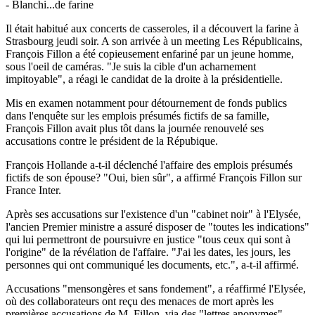
- Blanchi...de farine
Il était habitué aux concerts de casseroles, il a découvert la farine à
Strasbourg jeudi soir. A son arrivée à un meeting Les Républicains,
François Fillon a été copieusement enfariné par un jeune homme,
sous l'oeil de caméras. "Je suis la cible d'un acharnement
impitoyable", a réagi le candidat de la droite à la présidentielle.
Mis en examen notamment pour détournement de fonds publics
dans l'enquête sur les emplois présumés fictifs de sa famille,
François Fillon avait plus tôt dans la journée renouvelé ses
accusations contre le président de la Répubique.
François Hollande a-t-il déclenché l'affaire des emplois présumés
fictifs de son épouse? "Oui, bien sûr", a affirmé François Fillon sur
France Inter.
Après ses accusations sur l'existence d'un "cabinet noir" à l'Elysée,
l'ancien Premier ministre a assuré disposer de "toutes les indications"
qui lui permettront de poursuivre en justice "tous ceux qui sont à
l'origine" de la révélation de l'affaire. "J'ai les dates, les jours, les
personnes qui ont communiqué les documents, etc.", a-t-il affirmé.
Accusations "mensongères et sans fondement", a réaffirmé l'Elysée,
où des collaborateurs ont reçu des menaces de mort après les
premières accusations de M. Fillon, via des "lettres anonymes".