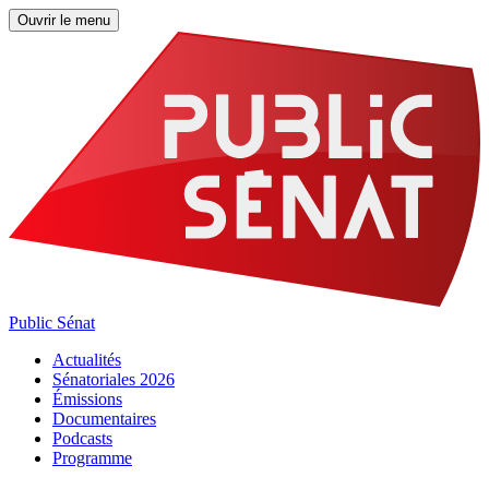
Ouvrir le menu
Public Sénat
Actualités
Sénatoriales 2026
Émissions
Documentaires
Podcasts
Programme