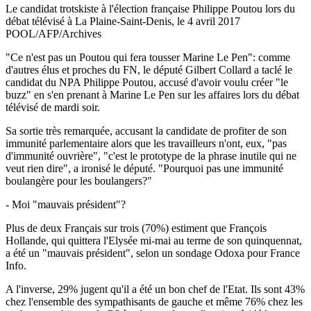
Le candidat trotskiste à l'élection française Philippe Poutou lors du
débat télévisé à La Plaine-Saint-Denis, le 4 avril 2017
POOL/AFP/Archives
"Ce n'est pas un Poutou qui fera tousser Marine Le Pen": comme
d'autres élus et proches du FN, le député Gilbert Collard a taclé le
candidat du NPA Philippe Poutou, accusé d'avoir voulu créer "le
buzz" en s'en prenant à Marine Le Pen sur les affaires lors du débat
télévisé de mardi soir.
Sa sortie très remarquée, accusant la candidate de profiter de son
immunité parlementaire alors que les travailleurs n'ont, eux, "pas
d'immunité ouvrière", "c'est le prototype de la phrase inutile qui ne
veut rien dire", a ironisé le député. "Pourquoi pas une immunité
boulangère pour les boulangers?"
- Moi "mauvais président"?
Plus de deux Français sur trois (70%) estiment que François
Hollande, qui quittera l'Elysée mi-mai au terme de son quinquennat,
a été un "mauvais président", selon un sondage Odoxa pour France
Info.
A l'inverse, 29% jugent qu'il a été un bon chef de l'Etat. Ils sont 43%
chez l'ensemble des sympathisants de gauche et même 76% chez les