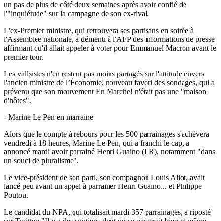
un pas de plus de côté deux semaines après avoir confié de
l'"inquiétude" sur la campagne de son ex-rival.
L'ex-Premier ministre, qui retrouvera ses partisans en soirée à
l'Assemblée nationale, a démenti à l'AFP des informations de presse
affirmant qu'il allait appeler à voter pour Emmanuel Macron avant le
premier tour.
Les vallsistes n'en restent pas moins partagés sur l'attitude envers
l'ancien ministre de l’Économie, nouveau favori des sondages, qui a
prévenu que son mouvement En Marche! n'était pas une "maison
d'hôtes".
- Marine Le Pen en marraine
Alors que le compte à rebours pour les 500 parrainages s'achèvera
vendredi à 18 heures, Marine Le Pen, qui a franchi le cap, a
annoncé mardi avoir parrainé Henri Guaino (LR), notamment "dans
un souci de pluralisme".
Le vice-président de son parti, son compagnon Louis Aliot, avait
lancé peu avant un appel à parrainer Henri Guaino... et Philippe
Poutou.
Le candidat du NPA, qui totalisait mardi 357 parrainages, a riposté
sur Twitter: "Il y a des soutiens dont on se passerait bien et même