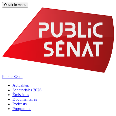
Ouvrir le menu
Public Sénat
Actualités
Sénatoriales 2026
Émissions
Documentaires
Podcasts
Programme