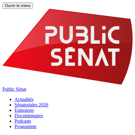
Ouvrir le menu
Public Sénat
Actualités
Sénatoriales 2026
Émissions
Documentaires
Podcasts
Programme