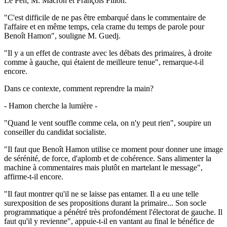
Le Pen, M. Macron et François Fillon.
"C'est difficile de ne pas être embarqué dans le commentaire de
l'affaire et en même temps, cela crame du temps de parole pour
Benoît Hamon", souligne M. Guedj.
"Il y a un effet de contraste avec les débats des primaires, à droite
comme à gauche, qui étaient de meilleure tenue", remarque-t-il
encore.
Dans ce contexte, comment reprendre la main?
- Hamon cherche la lumière -
"Quand le vent souffle comme cela, on n'y peut rien", soupire un
conseiller du candidat socialiste.
"Il faut que Benoît Hamon utilise ce moment pour donner une image
de sérénité, de force, d'aplomb et de cohérence. Sans alimenter la
machine à commentaires mais plutôt en martelant le message",
affirme-t-il encore.
"Il faut montrer qu'il ne se laisse pas entamer. Il a eu une telle
surexposition de ses propositions durant la primaire... Son socle
programmatique a pénétré très profondément l'électorat de gauche. Il
faut qu'il y revienne", appuie-t-il en vantant au final le bénéfice de