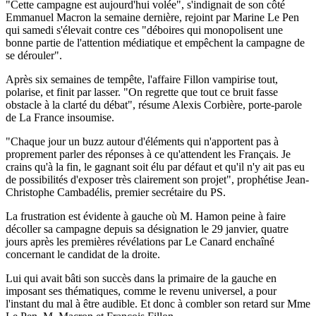
"Cette campagne est aujourd'hui volée", s'indignait de son côté
Emmanuel Macron la semaine dernière, rejoint par Marine Le Pen
qui samedi s'élevait contre ces "déboires qui monopolisent une
bonne partie de l'attention médiatique et empêchent la campagne de
se dérouler".
Après six semaines de tempête, l'affaire Fillon vampirise tout,
polarise, et finit par lasser. "On regrette que tout ce bruit fasse
obstacle à la clarté du débat", résume Alexis Corbière, porte-parole
de La France insoumise.
"Chaque jour un buzz autour d'éléments qui n'apportent pas à
proprement parler des réponses à ce qu'attendent les Français. Je
crains qu'à la fin, le gagnant soit élu par défaut et qu'il n'y ait pas eu
de possibilités d'exposer très clairement son projet", prophétise Jean-
Christophe Cambadélis, premier secrétaire du PS.
La frustration est évidente à gauche où M. Hamon peine à faire
décoller sa campagne depuis sa désignation le 29 janvier, quatre
jours après les premières révélations par Le Canard enchaîné
concernant le candidat de la droite.
Lui qui avait bâti son succès dans la primaire de la gauche en
imposant ses thématiques, comme le revenu universel, a pour
l'instant du mal à être audible. Et donc à combler son retard sur Mme