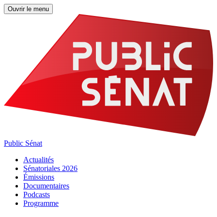
Ouvrir le menu
Public Sénat
Actualités
Sénatoriales 2026
Émissions
Documentaires
Podcasts
Programme