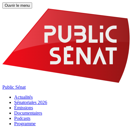
Ouvrir le menu
Public Sénat
Actualités
Sénatoriales 2026
Émissions
Documentaires
Podcasts
Programme