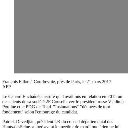
François Fillon à Courbevoie, près de Paris, le 21 mars 2017
AFP
Le Canard Enchaîné a assuré qu'il avait mis en relation en 2015 un
des clients de sa société 2F Conseil avec le président russe Vladimir
Poutine et le PDG de Total. "Insinuations" "dénuées de tout
fondement" selon l'entourage du candidat.
Patrick Devedjian, président LR du conseil départemental des
Hauts-de-Seine, a jugé avant le meeting de mardi que "rien ne lui