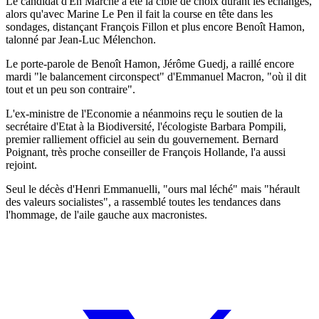
Le candidat d'En Marche a été la cible de choix durant les échanges,
alors qu'avec Marine Le Pen il fait la course en tête dans les
sondages, distançant François Fillon et plus encore Benoît Hamon,
talonné par Jean-Luc Mélenchon.
Le porte-parole de Benoît Hamon, Jérôme Guedj, a raillé encore
mardi "le balancement circonspect" d'Emmanuel Macron, "où il dit
tout et un peu son contraire".
L'ex-ministre de l'Economie a néanmoins reçu le soutien de la
secrétaire d'Etat à la Biodiversité, l'écologiste Barbara Pompili,
premier ralliement officiel au sein du gouvernement. Bernard
Poignant, très proche conseiller de François Hollande, l'a aussi
rejoint.
Seul le décès d'Henri Emmanuelli, "ours mal léché" mais "hérault
des valeurs socialistes", a rassemblé toutes les tendances dans
l'hommage, de l'aile gauche aux macronistes.