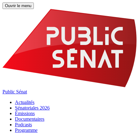
Ouvrir le menu
Public Sénat
Actualités
Sénatoriales 2026
Émissions
Documentaires
Podcasts
Programme