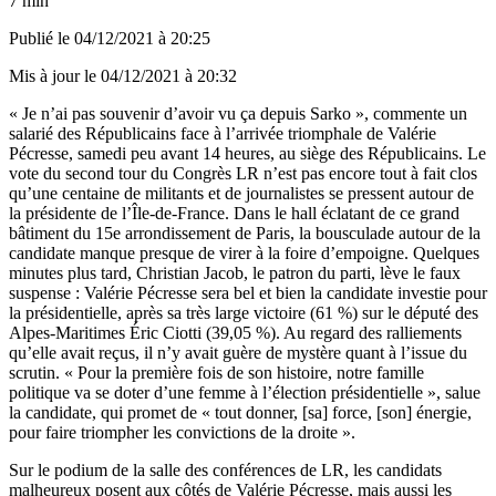
7 min
Publié le
04/12/2021 à 20:25
Mis à jour le
04/12/2021 à 20:32
« Je n’ai pas souvenir d’avoir vu ça depuis Sarko », commente un
salarié des Républicains face à l’arrivée triomphale de Valérie
Pécresse, samedi peu avant 14 heures, au siège des Républicains. Le
vote du second tour du Congrès LR n’est pas encore tout à fait clos
qu’une centaine de militants et de journalistes se pressent autour de
la présidente de l’Île-de-France. Dans le hall éclatant de ce grand
bâtiment du 15e arrondissement de Paris, la bousculade autour de la
candidate manque presque de virer à la foire d’empoigne. Quelques
minutes plus tard, Christian Jacob, le patron du parti, lève le faux
suspense :
Valérie Pécresse sera bel et bien la candidate investie pour
la présidentielle, après sa très large victoire (61 %) sur le député des
Alpes-Maritimes Éric Ciotti (39,05 %)
. Au regard des ralliements
qu’elle avait reçus,
il n’y avait guère de mystère quant à l’issue du
scrutin
. « Pour la première fois de son histoire, notre famille
politique va se doter d’une femme à l’élection présidentielle », salue
la candidate, qui promet de « tout donner, [sa] force, [son] énergie,
pour faire triompher les convictions de la droite ».
Sur le podium de la salle des conférences de LR, les candidats
malheureux posent aux côtés de Valérie Pécresse, mais aussi les