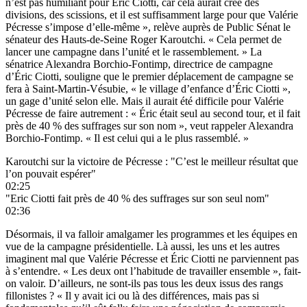
n’est pas humiliant pour Éric Ciotti, car cela aurait créé des
divisions, des scissions, et il est suffisamment large pour que Valérie
Pécresse s’impose d’elle-même », relève auprès de Public Sénat le
sénateur des Hauts-de-Seine Roger Karoutchi. « Cela permet de
lancer une campagne dans l’unité et le rassemblement. » La
sénatrice Alexandra Borchio-Fontimp, directrice de campagne
d’Éric Ciotti, souligne que le premier déplacement de campagne se
fera à Saint-Martin-Vésubie, « le village d’enfance d’Éric Ciotti »,
un gage d’unité selon elle. Mais il aurait été difficile pour Valérie
Pécresse de faire autrement : « Éric était seul au second tour, et il fait
près de 40 % des suffrages sur son nom », veut rappeler Alexandra
Borchio-Fontimp. « Il est celui qui a le plus rassemblé. »
Karoutchi sur la victoire de Pécresse : "C’est le meilleur résultat que
l’on pouvait espérer"
02:25
"Eric Ciotti fait près de 40 % des suffrages sur son seul nom"
02:36
Désormais, il va falloir amalgamer les programmes et les équipes en
vue de la campagne présidentielle. Là aussi, les uns et les autres
imaginent mal que Valérie Pécresse et Éric Ciotti ne parviennent pas
à s’entendre. « Les deux ont l’habitude de travailler ensemble », fait-
on valoir. D’ailleurs, ne sont-ils pas tous les deux issus des rangs
fillonistes ? «
Il y avait ici ou là des différences, mais pas si