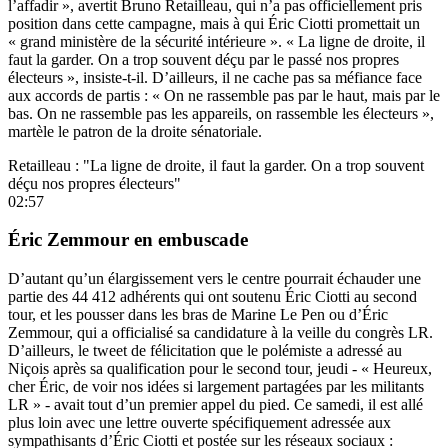
l’affadir », avertit Bruno Retailleau, qui n’a pas officiellement pris
position dans cette campagne, mais à qui Éric Ciotti promettait un
« grand ministère de la sécurité intérieure ». « La ligne de droite, il
faut la garder. On a trop souvent déçu par le passé nos propres
électeurs », insiste-t-il. D’ailleurs, il ne cache pas sa méfiance face
aux accords de partis : « On ne rassemble pas par le haut, mais par le
bas. On ne rassemble pas les appareils, on rassemble les électeurs »,
martèle le patron de la droite sénatoriale.
Retailleau : "La ligne de droite, il faut la garder. On a trop souvent
déçu nos propres électeurs"
02:57
Éric Zemmour en embuscade
D’autant qu’un élargissement vers le centre pourrait échauder une
partie des 44 412 adhérents qui ont soutenu Éric Ciotti au second
tour, et les pousser dans les bras de Marine Le Pen ou d’Éric
Zemmour, qui a officialisé sa candidature à la veille du congrès LR.
D’ailleurs, le tweet de félicitation que le polémiste a adressé au
Niçois après sa qualification pour le second tour, jeudi - « Heureux,
cher Éric, de voir nos idées si largement partagées par les militants
LR » - avait tout d’un premier appel du pied. Ce samedi, il est allé
plus loin avec une lettre ouverte spécifiquement adressée aux
sympathisants d’Éric Ciotti et postée sur les réseaux sociaux :