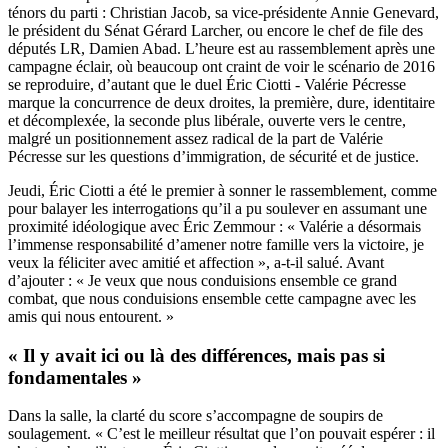
ténors du parti : Christian Jacob, sa vice-présidente Annie Genevard,
le président du Sénat Gérard Larcher, ou encore le chef de file des
députés LR, Damien Abad. L’heure est au rassemblement après une
campagne éclair, où beaucoup ont craint de voir le scénario de 2016
se reproduire, d’autant que le duel Éric Ciotti - Valérie Pécresse
marque la concurrence de deux droites, la première, dure, identitaire
et décomplexée, la seconde plus libérale, ouverte vers le centre,
malgré un positionnement assez radical de la part de Valérie
Pécresse sur les questions d’immigration, de sécurité et de justice.
Jeudi, Éric Ciotti a été le premier à sonner le rassemblement, comme
pour balayer les interrogations qu’il a pu soulever en assumant une
proximité idéologique avec Éric Zemmour : « Valérie a désormais
l’immense responsabilité d’amener notre famille vers la victoire, je
veux la féliciter avec amitié et affection », a-t-il salué. Avant
d’ajouter : « Je veux que nous conduisions ensemble ce grand
combat, que nous conduisions ensemble cette campagne avec les
amis qui nous entourent. »
« Il y avait ici ou là des différences, mais pas si
fondamentales »
Dans la salle, la clarté du score s’accompagne de soupirs de
soulagement. « C’est le meilleur résultat que l’on pouvait espérer : il