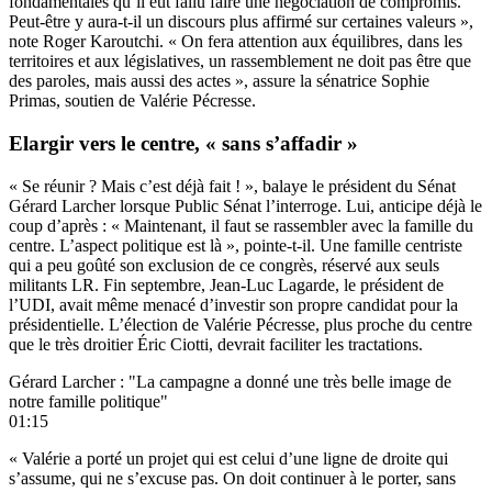
fondamentales qu’il eût fallu faire une négociation de compromis
.
Peut-être y aura-t-il un discours plus affirmé sur certaines valeurs »,
note Roger Karoutchi. « On fera attention aux équilibres, dans les
territoires et aux législatives, un rassemblement ne doit pas être que
des paroles, mais aussi des actes », assure la sénatrice Sophie
Primas, soutien de Valérie Pécresse.
Elargir vers le centre, « sans s’affadir »
« Se réunir ? Mais c’est déjà fait ! », balaye le président du Sénat
Gérard Larcher lorsque Public Sénat l’interroge. Lui, anticipe déjà le
coup d’après : « Maintenant, il faut se rassembler avec la famille du
centre. L’aspect politique est là », pointe-t-il. Une famille centriste
qui a peu goûté son exclusion de ce congrès, réservé aux seuls
militants LR. Fin septembre, Jean-Luc Lagarde, le président de
l’UDI, avait même menacé d’investir son propre candidat pour la
présidentielle. L’élection de Valérie Pécresse, plus proche du centre
que le très droitier Éric Ciotti, devrait faciliter les tractations.
Gérard Larcher : "La campagne a donné une très belle image de
notre famille politique"
01:15
« Valérie a porté un projet qui est celui d’une ligne de droite qui
s’assume, qui ne s’excuse pas. On doit continuer à le porter, sans