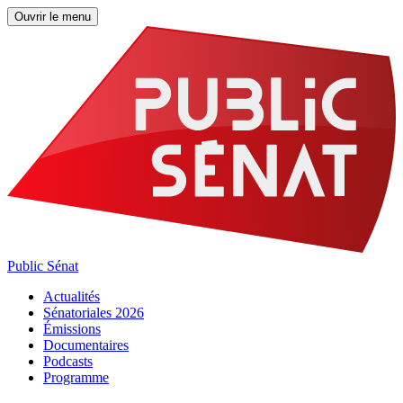
Ouvrir le menu
Public Sénat
Actualités
Sénatoriales 2026
Émissions
Documentaires
Podcasts
Programme