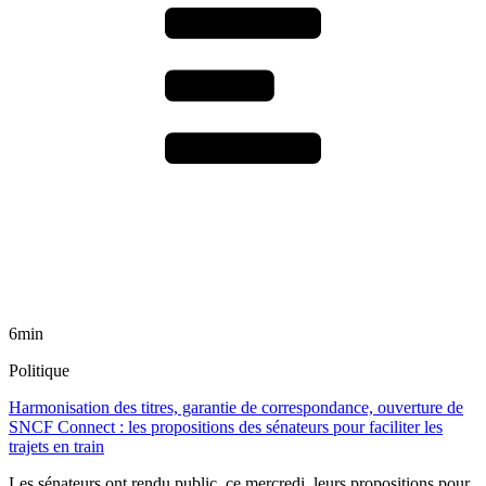
6min
Politique
Harmonisation des titres, garantie de correspondance, ouverture de
SNCF Connect : les propositions des sénateurs pour faciliter les
trajets en train
Les sénateurs ont rendu public, ce mercredi, leurs propositions pour