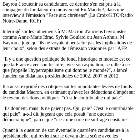
Bayrou à soutenir sa candidature, ce dernier s'en est pris à la
campagne du fondateur du mouvement En Marche!, dans une
interview à l'émission "Face aux chrétiens" (La Croix/KTO/Radio
Notre-Dame, RCF)
Interrogé sur les ralliements à M. Macron d'anciens bayrouistes
comme Anne-Marie Idrac, Sylvie Goulard ou Jean Arthuis, M.
Bayrou a jugé qu'"ils ne voyaient peut-être pas les implications de
leur choix", selon des extraits de l'émission visionnés par l'AFP.
"Il y a une question politique de fond, historique et morale: est ce
que la France avec son histoire, avec son aspiration, se rallie à ce
que j'appelle l'hypercapitalisme qui domine le monde?", a lancé
l'ancien candidat aux présidentielles de 2002, 2007 et 2012.
Il a aussi exprimé des critiques sur les importantes levées de fonds
du candidat Macron, en estimant qu'avec les déductions d'impôt sur
le revenu des dons politiques, "c'est le contribuable qui paie".
"Ils donnent, mais ils ne paient pas. Qui paie? C'est le contribuable
qui paie", a-t-il dit, jugeant que cela posait "une question
démocratique", parce que "c'est une sorte de suffrage censitaire".
Quant à la question de son éventuelle quatrième candidature à la
présidentielle, qui revient sur le devant de la scène avec les