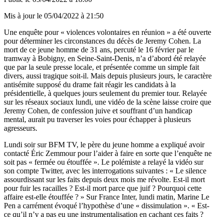
Mis à jour le
05/04/2022 à 21:50
Une enquête pour « violences volontaires en réunion » a été ouverte
pour déterminer les circonstances du décès de Jeremy Cohen. La
mort de ce jeune homme de 31 ans, percuté le 16 février par le
tramway à Bobigny, en Seine-Saint-Denis, n’a d’abord été relayée
que par la seule presse locale, et présentée comme un simple fait
divers, aussi tragique soit-il. Mais depuis plusieurs jours, le caractère
antisémite supposé du drame fait réagir les candidats à la
présidentielle, à quelques jours seulement du premier tour. Relayée
sur les réseaux sociaux lundi, une vidéo de la scène laisse croire que
Jeremy Cohen, de confession juive et souffrant d’un handicap
mental, aurait pu traverser les voies pour échapper à plusieurs
agresseurs.
Lundi soir sur
BFM TV
, le père du jeune homme a expliqué avoir
contacté Éric Zemmour pour l’aider à faire en sorte que l’enquête ne
soit pas « fermée ou étouffée ». Le polémiste a relayé la vidéo sur
son compte Twitter, avec les interrogations suivantes : « Le silence
assourdissant sur les faits depuis deux mois me révolte. Est-il mort
pour fuir les racailles ? Est-il mort parce que juif ? Pourquoi cette
affaire est-elle étouffée ? » Sur
France Inter
, lundi matin, Marine Le
Pen a carrément évoqué l’hypothèse d’une « dissimulation ». « Est-
ce qu’il n’y a pas eu une instrumentalisation en cachant ces faits ?