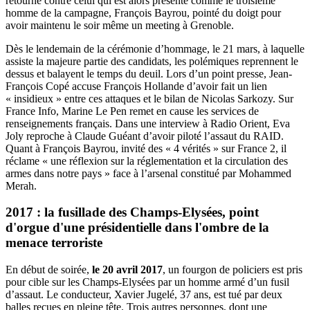
retourne contre celui qui est alors présenté comme le troisième
homme de la campagne, François Bayrou, pointé du doigt pour
avoir maintenu le soir même un meeting à Grenoble.
Dès le lendemain de la cérémonie d’hommage, le 21 mars, à laquelle
assiste la majeure partie des candidats, les polémiques reprennent le
dessus et balayent le temps du deuil. Lors d’un point presse, Jean-
François Copé accuse François Hollande d’avoir fait un lien
« insidieux » entre ces attaques et le bilan de Nicolas Sarkozy. Sur
France Info, Marine Le Pen remet en cause les services de
renseignements français. Dans une interview à Radio Orient, Eva
Joly reproche à Claude Guéant d’avoir piloté l’assaut du RAID.
Quant à François Bayrou, invité des « 4 vérités » sur France 2, il
réclame « une réflexion sur la réglementation et la circulation des
armes dans notre pays » face à l’arsenal constitué par Mohammed
Merah.
2017 : la fusillade des Champs-Elysées, point
d'orgue d'une présidentielle dans l'ombre de la
menace terroriste
En début de soirée,
le 20 avril 2017
, un fourgon de policiers est pris
pour cible sur les Champs-Elysées par un homme armé d’un fusil
d’assaut. Le conducteur, Xavier Jugelé, 37 ans, est tué par deux
balles reçues en pleine tête. Trois autres personnes, dont une