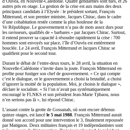
d’Ouvéa, en Nouvelle-Calédonie. Quatre gendarmes sont tués, et 26
autres pris en otage. La gestion de la crise est aux mains des deux
principaux candidats à l’Elysée : le président sortant, François
Mitterrand, et son premier ministre, Jacques Chirac, dans le cadre
d’une cohabitation restée comme la plus houleuse de la
Ve République. Le gouvernement n’a pas de mots assez durs pour
les ravisseurs, qualifiés de « barbares » par Jacques Chirac. Surtout,
il entend prouver sa capacité à résoudre rapidement la crise : 700
hommes sont envoyés sur place, l’île d’Ouvéa est entièrement
bouclée. Le 24 avril, François Mitterrand et Jacques Chirac se
qualifient pour le second tour.
Durant le débat de l’entre-deux tours, le 28 avril, la situation en
Nouvelle-Calédonie s’invite dans la joute. François Mitterrand en
profite pour fustiger son chef de gouvernement. « Ce qui compte
c’est le dialogue, or le gouvernement a choisi la brutalité, a choisi
d’ignorer la moitié de la population. Moi, je choisis le dialogue »,
déclare le socialiste. « Si l’on n’avait pas systématiquement
encouragé le FLNKS et son président Jean-Marie Tjibaou, nous
n’en serions pas là », lui répond Chirac.
L’assaut contre la grotte de Gossanah, où sont encore détenus
quinze otages, est lancé
le 5 mai 1988
. François Mitterrand aurait
donné son accord pour une intervention le 3, finalement repoussée
par Matignon. Deux militaires français et 19 indépendantistes sont