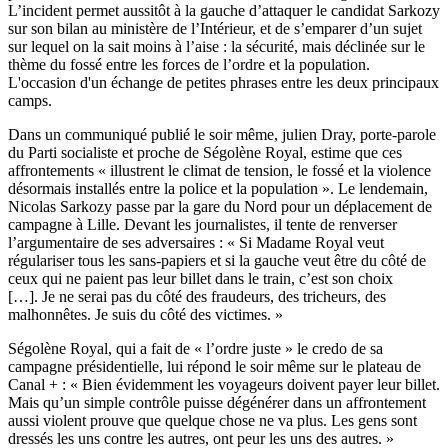
L’incident permet aussitôt à la gauche d’attaquer le candidat Sarkozy
sur son bilan au ministère de l’Intérieur, et de s’emparer d’un sujet
sur lequel on la sait moins à l’aise : la sécurité, mais déclinée sur le
thème du fossé entre les forces de l’ordre et la population.
L'occasion d'un échange de petites phrases entre les deux principaux
camps.
Dans un communiqué publié le soir même, julien Dray, porte-parole
du Parti socialiste et proche de Ségolène Royal, estime que ces
affrontements « illustrent le climat de tension, le fossé et la violence
désormais installés entre la police et la population ». Le lendemain,
Nicolas Sarkozy passe par la gare du Nord pour un déplacement de
campagne à Lille. Devant les journalistes, il tente de renverser
l’argumentaire de ses adversaires : « Si Madame Royal veut
régulariser tous les sans-papiers et si la gauche veut être du côté de
ceux qui ne paient pas leur billet dans le train, c’est son choix
[…]. Je ne serai pas du côté des fraudeurs, des tricheurs, des
malhonnêtes. Je suis du côté des victimes. »
Ségolène Royal, qui a fait de « l’ordre juste » le credo de sa
campagne présidentielle, lui répond le soir même sur le plateau de
Canal + : « Bien évidemment les voyageurs doivent payer leur billet.
Mais qu’un simple contrôle puisse dégénérer dans un affrontement
aussi violent prouve que quelque chose ne va plus. Les gens sont
dressés les uns contre les autres, ont peur les uns des autres. »