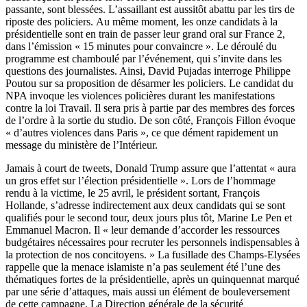
passante, sont blessées. L’assaillant est aussitôt abattu par les tirs de
riposte des policiers. Au même moment, les onze candidats à la
présidentielle sont en train de passer leur grand oral sur France 2,
dans l’émission « 15 minutes pour convaincre ». Le déroulé du
programme est chamboulé par l’événement, qui s’invite dans les
questions des journalistes. Ainsi, David Pujadas interroge Philippe
Poutou sur sa proposition de désarmer les policiers. Le candidat du
NPA invoque les violences policières durant les manifestations
contre la loi Travail. Il sera pris à partie par des membres des forces
de l’ordre à la sortie du studio. De son côté, François Fillon évoque
« d’autres violences dans Paris », ce que dément rapidement un
message du ministère de l’Intérieur.
Jamais à court de tweets, Donald Trump assure que l’attentat « aura
un gros effet sur l’élection présidentielle ». Lors de l’hommage
rendu à la victime, le 25 avril, le président sortant, François
Hollande, s’adresse indirectement aux deux candidats qui se sont
qualifiés pour le second tour, deux jours plus tôt, Marine Le Pen et
Emmanuel Macron. Il « leur demande d’accorder les ressources
budgétaires nécessaires pour recruter les personnels indispensables à
la protection de nos concitoyens. » La fusillade des Champs-Elysées
rappelle que la menace islamiste n’a pas seulement été l’une des
thématiques fortes de la présidentielle, après un quinquennat marqué
par une série d’attaques, mais aussi un élément de bouleversement
de cette campagne.
La Direction générale de la sécurité