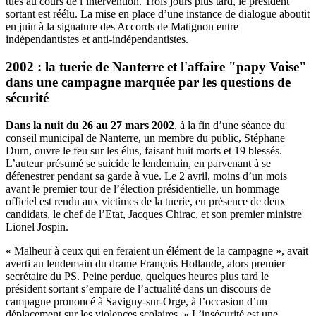
tués au cours de l’intervention. Trois jours plus tard, le président
sortant est réélu. La mise en place d’une instance de dialogue aboutit
en juin à la signature des Accords de Matignon entre
indépendantistes et anti-indépendantistes.
2002 : la tuerie de Nanterre et l'affaire "papy Voise"
dans une campagne marquée par les questions de
sécurité
Dans la nuit du 26 au 27 mars 2002
, à la fin d’une séance du
conseil municipal de Nanterre, un membre du public, Stéphane
Durn, ouvre le feu sur les élus, faisant huit morts et 19 blessés.
L’auteur présumé se suicide le lendemain, en parvenant à se
défenestrer pendant sa garde à vue. Le 2 avril, moins d’un mois
avant le premier tour de l’élection présidentielle, un hommage
officiel est rendu aux victimes de la tuerie, en présence de deux
candidats, le chef de l’Etat, Jacques Chirac, et son premier ministre
Lionel Jospin.
« Malheur à ceux qui en feraient un élément de la campagne », avait
averti au lendemain du drame François Hollande, alors premier
secrétaire du PS. Peine perdue, quelques heures plus tard le
président sortant s’empare de l’actualité dans un discours de
campagne prononcé à Savigny-sur-Orge, à l’occasion d’un
déplacement sur les violences scolaires. « L’insécurité est une