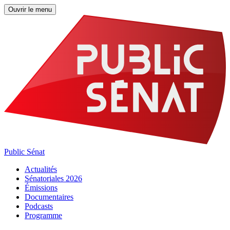
Ouvrir le menu
Public Sénat
Actualités
Sénatoriales 2026
Émissions
Documentaires
Podcasts
Programme