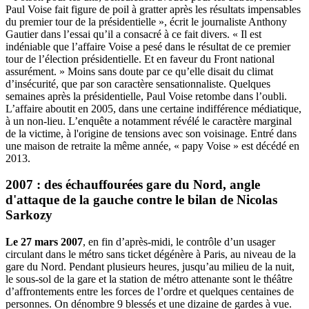
Paul Voise fait figure de poil à gratter après les résultats impensables
du premier tour de la présidentielle », écrit le journaliste Anthony
Gautier dans l’essai qu’il a consacré à ce fait divers. « Il est
indéniable que l’affaire Voise a pesé dans le résultat de ce premier
tour de l’élection présidentielle. Et en faveur du Front national
assurément. » Moins sans doute par ce qu’elle disait du climat
d’insécurité, que par son caractère sensationnaliste. Quelques
semaines après la présidentielle, Paul Voise retombe dans l’oubli.
L’affaire aboutit en 2005, dans une certaine indifférence médiatique,
à un non-lieu. L’enquête a notamment révélé le caractère marginal
de la victime, à l'origine de tensions avec son voisinage. Entré dans
une maison de retraite la même année, « papy Voise » est décédé en
2013.
2007 : des échauffourées gare du Nord, angle
d'attaque de la gauche contre le bilan de Nicolas
Sarkozy
Le 27 mars 2007
, en fin d’après-midi, le contrôle d’un usager
circulant dans le métro sans ticket dégénère à Paris, au niveau de la
gare du Nord. Pendant plusieurs heures, jusqu’au milieu de la nuit,
le sous-sol de la gare et la station de métro attenante sont le théâtre
d’affrontements entre les forces de l’ordre et quelques centaines de
personnes. On dénombre 9 blessés et une dizaine de gardes à vue.