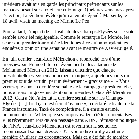
intérieure avait mis en garde les principaux prétendants sur les
menaces pesant sur eux et leur entourage
. Quelques semaines après
l’élection, Libération révèle qu’un attentat déjoué à Marseille, le
18 avril, visait un meeting de Marine Le Pen.
Pour autant, l’impact de la fusillade des Champs-Elysées sur le vote
semble avoir été négligeable
. Comme le remarque
Le Monde
, les
scores au premier tour ont été identiques à ce qu’annonçaient les
enquêtes d’opinion une semaine avant le meurtre de Xavier Jugelé.
En juin dernier, Jean-Luc Mélenchon a rapproché lors d’une
interview sur
France Inter
cet événement et les attaques de
Mohammed Merah en 2012, laissant entendre que chaque
présidentielle est systématiquement marquée, à quelques jours du
premier tour de scrutin, par un événement « gravissime ». « Vous
verrez que dans la dernière semaine de la campagne présidentielle,
nous aurons un grave incident ou un meurtre. Cela a été Merah en
2012. Cela a été l’attentat la dernière semaine sur les Champs-
Elysées […] Tout ça, c’est écrit d’avance », a déclaré le leader de la
France insoumise. Taxé de complotisme, il a ensuite estimé,
notamment sur Twitter, que ses propos avaient été instrumentalisés.
Plus récemment, lors de son passage dans
ADN
, l’émission politique
de l’INA, Jean-Luc Mélenchon est revenu sur la séquence,
reconnaissant sa maladresse. « J’ai voulu dire qu’il y avait une
manière d’utiliser les circonstances. Mais ça a été fait de manière