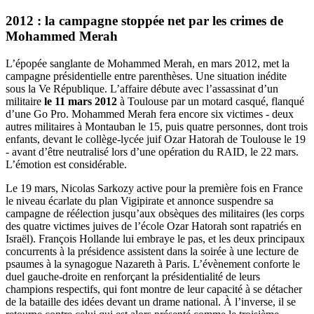
2012 : la campagne stoppée net par les crimes de
Mohammed Merah
L’épopée sanglante de Mohammed Merah, en mars 2012, met la
campagne présidentielle entre parenthèses. Une situation inédite
sous la Ve République. L’affaire débute avec l’assassinat d’un
militaire
le 11 mars 2012
à Toulouse par un motard casqué, flanqué
d’une Go Pro. Mohammed Merah fera encore six victimes - deux
autres militaires à Montauban le 15, puis quatre personnes, dont trois
enfants, devant le collège-lycée juif Ozar Hatorah de Toulouse le 19
- avant d’être neutralisé lors d’une opération du RAID, le 22 mars.
L’émotion est considérable.
Le 19 mars, Nicolas Sarkozy active pour la première fois en France
le niveau écarlate du plan Vigipirate et annonce suspendre sa
campagne de réélection jusqu’aux obsèques des militaires (les corps
des quatre victimes juives de l’école Ozar Hatorah sont rapatriés en
Israël). François Hollande lui embraye le pas, et les deux principaux
concurrents à la présidence assistent dans la soirée à une lecture de
psaumes à la synagogue Nazareth à Paris. L’évènement conforte le
duel gauche-droite en renforçant la présidentialité de leurs
champions respectifs, qui font montre de leur capacité à se détacher
de la bataille des idées devant un drame national. À l’inverse, il se