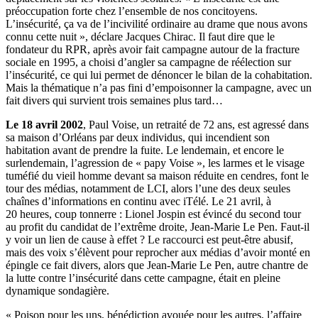
préoccupation forte chez l’ensemble de nos concitoyens.
L’insécurité, ça va de l’incivilité ordinaire au drame que nous avons
connu cette nuit », déclare Jacques Chirac. Il faut dire que le
fondateur du RPR, après avoir fait campagne autour de la fracture
sociale en 1995, a choisi d’angler sa campagne de réélection sur
l’insécurité, ce qui lui permet de dénoncer le bilan de la cohabitation.
Mais la thématique n’a pas fini d’empoisonner la campagne, avec un
fait divers qui survient trois semaines plus tard…
Le 18 avril 2002
, Paul Voise, un retraité de 72 ans, est agressé dans
sa maison d’Orléans par deux individus, qui incendient son
habitation avant de prendre la fuite. Le lendemain, et encore le
surlendemain, l’agression de « papy Voise », les larmes et le visage
tuméfié du vieil homme devant sa maison réduite en cendres, font le
tour des médias, notamment de LCI, alors l’une des deux seules
chaînes d’informations en continu avec iTélé. Le 21 avril, à
20 heures, coup tonnerre : Lionel Jospin est évincé du second tour
au profit du candidat de l’extrême droite, Jean-Marie Le Pen. Faut-il
y voir un lien de cause à effet ? Le raccourci est peut-être abusif,
mais des voix s’élèvent pour reprocher aux médias d’avoir monté en
épingle ce fait divers, alors que Jean-Marie Le Pen, autre chantre de
la lutte contre l’insécurité dans cette campagne, était en pleine
dynamique sondagière.
« Poison pour les uns, bénédiction avouée pour les autres, l’affaire