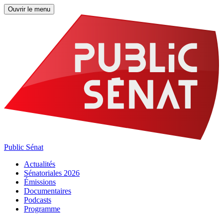
Ouvrir le menu
Public Sénat
Actualités
Sénatoriales 2026
Émissions
Documentaires
Podcasts
Programme