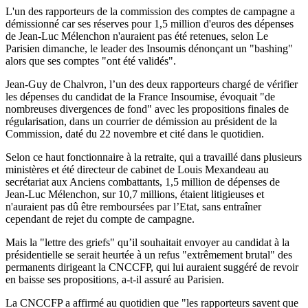
L'un des rapporteurs de la commission des comptes de campagne a
démissionné car ses réserves pour 1,5 million d'euros des dépenses
de Jean-Luc Mélenchon n'auraient pas été retenues, selon Le
Parisien dimanche, le leader des Insoumis dénonçant un "bashing"
alors que ses comptes "ont été validés".
Jean-Guy de Chalvron, l’un des deux rapporteurs chargé de vérifier
les dépenses du candidat de la France Insoumise, évoquait "de
nombreuses divergences de fond" avec les propositions finales de
régularisation, dans un courrier de démission au président de la
Commission, daté du 22 novembre et cité dans le quotidien.
Selon ce haut fonctionnaire à la retraite, qui a travaillé dans plusieurs
ministères et été directeur de cabinet de Louis Mexandeau au
secrétariat aux Anciens combattants, 1,5 million de dépenses de
Jean-Luc Mélenchon, sur 10,7 millions, étaient litigieuses et
n'auraient pas dû être remboursées par l’Etat, sans entraîner
cependant de rejet du compte de campagne.
Mais la "lettre des griefs" qu’il souhaitait envoyer au candidat à la
présidentielle se serait heurtée à un refus "extrêmement brutal" des
permanents dirigeant la CNCCFP, qui lui auraient suggéré de revoir
en baisse ses propositions, a-t-il assuré au Parisien.
La CNCCFP a affirmé au quotidien que "les rapporteurs savent que