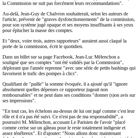
la Commission ne suit pas forcément leurs recommandations".
Au-delà, Jean-Guy de Chalvron souhaiterait, selon les auteurs de
l'article, prévenir de "graves dysfonctionnements" de la commission,
pour son système jugé opaque et ses moyens insuffisants à ses yeux
pour éplucher la masse des comptes.
Et "deux, voire trois, autres rapporteurs" auraient aussi claqué la
porte de la commission, écrit le quotidien.
Dans un billet sur sa page Facebook, Jean-Luc Mélenchon a
souligné que ses comptes "ont été validés par la Commission",
déplorant que l'année reprenne "avec une série de petits bashings qui
favorisent le trafic des pompes à clics".
Qualifiant de "paille" la somme évoquée, il a ajouté qu'il "ignore
absolument quelles dépenses ce rapporteur jugeait non
remboursables" et ne peut dans ses conditions "donner (s)on avis sur
ses impressions".
"En tout cas, les échelons au-dessus de lui ont jugé comme c'est leur
rôle et il n'a pas été suivi. Ce n'est pas de ma responsabilité", a
poursuivi M. Mélenchon, accusant Le Parisien de l'avoir "placé
comme cerise sur un gâteau pour le reste totalement indigeste et
assez ténébreux". Et d'ajouter: "Nous allons donc maintenant