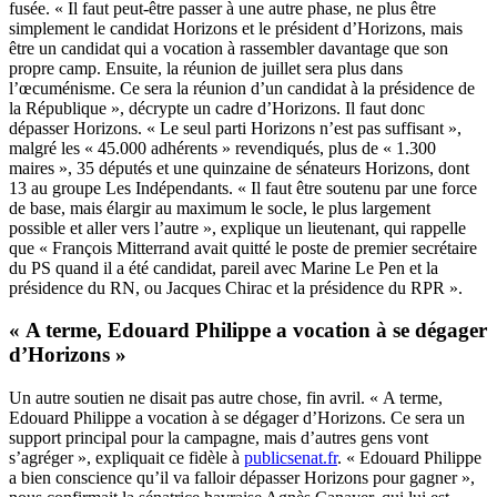
fusée. « Il faut peut-être passer à une autre phase, ne plus être
simplement le candidat Horizons et le président d’Horizons, mais
être un candidat qui a vocation à rassembler davantage que son
propre camp. Ensuite, la réunion de juillet sera plus dans
l’œcuménisme. Ce sera la réunion d’un candidat à la présidence de
la République », décrypte un cadre d’Horizons. Il faut donc
dépasser Horizons. « Le seul parti Horizons n’est pas suffisant »,
malgré les « 45.000 adhérents » revendiqués, plus de « 1.300
maires », 35 députés et une quinzaine de sénateurs Horizons, dont
13 au groupe Les Indépendants. « Il faut être soutenu par une force
de base, mais élargir au maximum le socle, le plus largement
possible et aller vers l’autre », explique un lieutenant, qui rappelle
que « François Mitterrand avait quitté le poste de premier secrétaire
du PS quand il a été candidat, pareil avec Marine Le Pen et la
présidence du RN, ou Jacques Chirac et la présidence du RPR ».
« A terme, Edouard Philippe a vocation à se dégager
d’Horizons »
Un autre soutien ne disait pas autre chose, fin avril. « A terme,
Edouard Philippe a vocation à se dégager d’Horizons. Ce sera un
support principal pour la campagne, mais d’autres gens vont
s’agréger », expliquait ce fidèle à
publicsenat.fr
. « Edouard Philippe
a bien conscience qu’il va falloir dépasser Horizons pour gagner »,