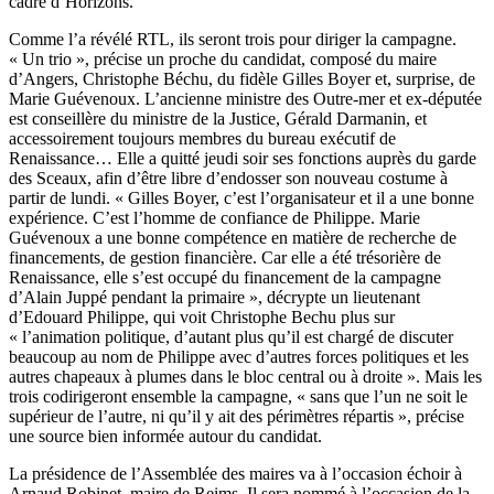
cadre d’Horizons.
Comme l’a révélé RTL, ils seront trois pour diriger la campagne.
« Un trio », précise un proche du candidat, composé du maire
d’Angers, Christophe Béchu, du fidèle Gilles Boyer et, surprise, de
Marie Guévenoux. L’ancienne ministre des Outre-mer et ex-députée
est conseillère du ministre de la Justice, Gérald Darmanin, et
accessoirement toujours membres du bureau exécutif de
Renaissance… Elle a quitté jeudi soir ses fonctions auprès du garde
des Sceaux, afin d’être libre d’endosser son nouveau costume à
partir de lundi. « Gilles Boyer, c’est l’organisateur et il a une bonne
expérience. C’est l’homme de confiance de Philippe. Marie
Guévenoux a une bonne compétence en matière de recherche de
financements, de gestion financière. Car elle a été trésorière de
Renaissance, elle s’est occupé du financement de la campagne
d’Alain Juppé pendant la primaire », décrypte un lieutenant
d’Edouard Philippe, qui voit Christophe Bechu plus sur
« l’animation politique, d’autant plus qu’il est chargé de discuter
beaucoup au nom de Philippe avec d’autres forces politiques et les
autres chapeaux à plumes dans le bloc central ou à droite ». Mais les
trois codirigeront ensemble la campagne, « sans que l’un ne soit le
supérieur de l’autre, ni qu’il y ait des périmètres répartis », précise
une source bien informée autour du candidat.
La présidence de l’Assemblée des maires va à l’occasion échoir à
Arnaud Robinet, maire de Reims. Il sera nommé à l’occasion de la