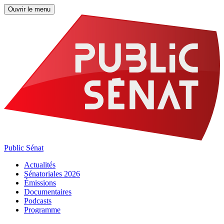
Ouvrir le menu
Public Sénat
Actualités
Sénatoriales 2026
Émissions
Documentaires
Podcasts
Programme