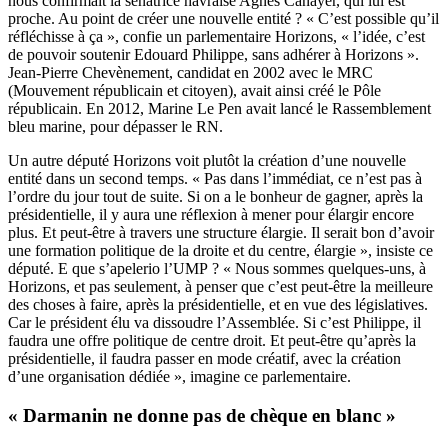
nous confirmait la sénatrice havraise Agnès Canayer, qui lui est
proche. Au point de créer une nouvelle entité ? « C’est possible qu’il
réfléchisse à ça », confie un parlementaire Horizons, « l’idée, c’est
de pouvoir soutenir Edouard Philippe, sans adhérer à Horizons ».
Jean-Pierre Chevènement, candidat en 2002 avec le MRC
(Mouvement républicain et citoyen), avait ainsi créé le Pôle
républicain. En 2012, Marine Le Pen avait lancé le Rassemblement
bleu marine, pour dépasser le RN.
Un autre député Horizons voit plutôt la création d’une nouvelle
entité dans un second temps. « Pas dans l’immédiat, ce n’est pas à
l’ordre du jour tout de suite. Si on a le bonheur de gagner, après la
présidentielle, il y aura une réflexion à mener pour élargir encore
plus. Et peut-être à travers une structure élargie. Il serait bon d’avoir
une formation politique de la droite et du centre, élargie », insiste ce
député. E que s’apelerio l’UMP ? « Nous sommes quelques-uns, à
Horizons, et pas seulement, à penser que c’est peut-être la meilleure
des choses à faire, après la présidentielle, et en vue des législatives.
Car le président élu va dissoudre l’Assemblée. Si c’est Philippe, il
faudra une offre politique de centre droit. Et peut-être qu’après la
présidentielle, il faudra passer en mode créatif, avec la création
d’une organisation dédiée », imagine ce parlementaire.
« Darmanin ne donne pas de chèque en blanc »