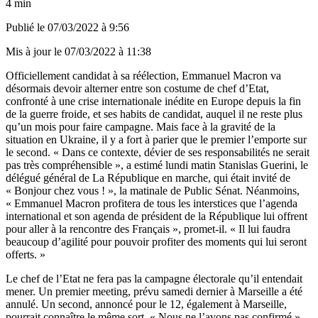
4 min
Publié le
07/03/2022 à 9:56
Mis à jour le
07/03/2022 à 11:38
Officiellement candidat à sa réélection, Emmanuel Macron va
désormais devoir alterner entre son costume de chef d’Etat,
confronté à une crise internationale inédite en Europe depuis la fin
de la guerre froide, et ses habits de candidat, auquel il ne reste plus
qu’un mois pour faire campagne. Mais face à
la gravité de la
situation en Ukraine
, il y a fort à parier que le premier l’emporte sur
le second. « Dans ce contexte, dévier de ses responsabilités ne serait
pas très compréhensible », a estimé lundi matin Stanislas Guerini, le
délégué général de La République en marche, qui était invité de
« Bonjour chez vous ! », la matinale de Public Sénat. Néanmoins,
« Emmanuel Macron profitera de tous les interstices que l’agenda
international et son agenda de président de la République lui offrent
pour aller à la rencontre des Français », promet-il. « Il lui faudra
beaucoup d’agilité pour pouvoir profiter des moments qui lui seront
offerts. »
Le chef de l’Etat ne fera pas la campagne électorale qu’il entendait
mener. Un premier meeting, prévu samedi dernier à Marseille a été
annulé. Un second, annoncé pour le 12, également à Marseille,
pourrait connaître le même sort. « Nous ne l’avons pas confirmé »,