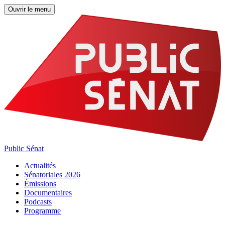
Ouvrir le menu
Public Sénat
Actualités
Sénatoriales 2026
Émissions
Documentaires
Podcasts
Programme