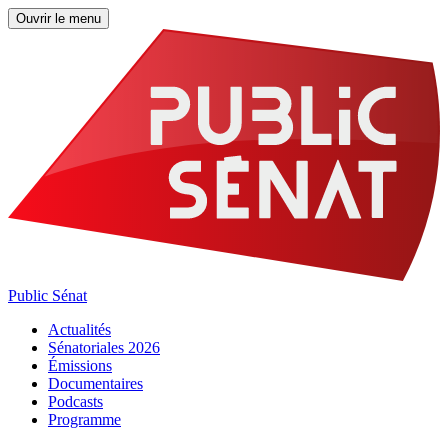
Ouvrir le menu
Public Sénat
Actualités
Sénatoriales 2026
Émissions
Documentaires
Podcasts
Programme