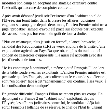
mobiliser son camp en adoptant une stratégie offensive contre
l'exécutif, qu'il accuse de comploter contre lui.
Après avoir dénoncé jeudi soir l'existence d'un "cabinet noir" de
l'Élysée, qui ferait fuiter dans la presse les affaires judiciaires
engluant sa campagne depuis deux mois, l'ancien Premier ministre a
jugé "probable" samedi d'avoir été placé sur écoutes par l'exécutif,
des accusations pas forcément du goût de tous à droite.
"Plus on m’attaque, plus je suis en forme", a lancé, bravache, le
candidat des Républicains (LR) ce week-end lors de la visite d’une
exploitation agricole au Pays Basque où, en plus du traditionnel
concert de casseroles d'opposants, il a aussi été accueilli avec des
jets d’oeufs et de tomates.
"Je les encourage à continuer", a même ajouté François Fillon lors
de la table ronde avec les exploitants. L’ancien Premier ministre est
persuadé que les Français, particulièrement le coeur de son électorat,
sont "en colère" face à cet "acharnement" qui confine, à ses yeux, à
la "confiscation démocratique".
En grande difficulté, François Fillon ne retient plus ses coups. En
dénonçant sur France 2 un "cabinet noir" exploitant, depuis
l’Élysée, les affaires judiciaires contre lui, le candidat a déjà fait
sortir François Hollande de sa réserve, le chef de l'État le jugeant