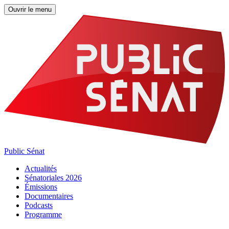
Ouvrir le menu
Public Sénat
Actualités
Sénatoriales 2026
Émissions
Documentaires
Podcasts
Programme