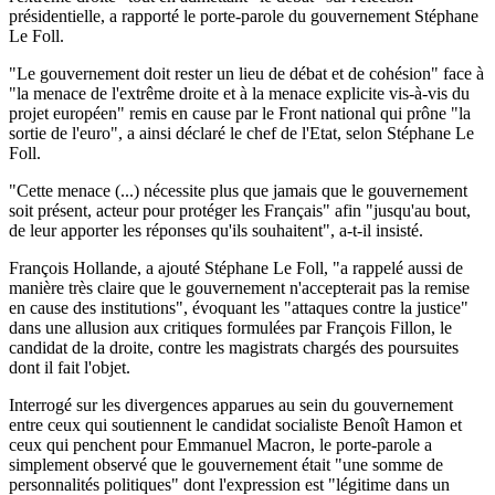
présidentielle, a rapporté le porte-parole du gouvernement Stéphane
Le Foll.
"Le gouvernement doit rester un lieu de débat et de cohésion" face à
"la menace de l'extrême droite et à la menace explicite vis-à-vis du
projet européen" remis en cause par le Front national qui prône "la
sortie de l'euro", a ainsi déclaré le chef de l'Etat, selon Stéphane Le
Foll.
"Cette menace (...) nécessite plus que jamais que le gouvernement
soit présent, acteur pour protéger les Français" afin "jusqu'au bout,
de leur apporter les réponses qu'ils souhaitent", a-t-il insisté.
François Hollande, a ajouté Stéphane Le Foll, "a rappelé aussi de
manière très claire que le gouvernement n'accepterait pas la remise
en cause des institutions", évoquant les "attaques contre la justice"
dans une allusion aux critiques formulées par François Fillon, le
candidat de la droite, contre les magistrats chargés des poursuites
dont il fait l'objet.
Interrogé sur les divergences apparues au sein du gouvernement
entre ceux qui soutiennent le candidat socialiste Benoît Hamon et
ceux qui penchent pour Emmanuel Macron, le porte-parole a
simplement observé que le gouvernement était "une somme de
personnalités politiques" dont l'expression est "légitime dans un