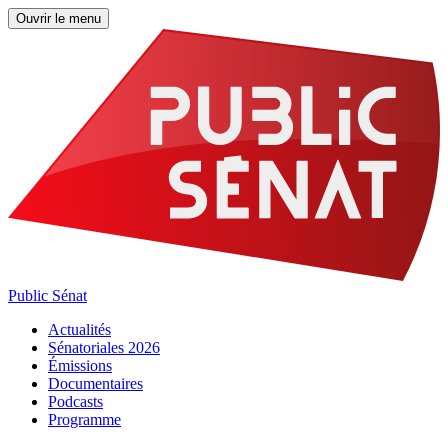
Ouvrir le menu
Public Sénat
Actualités
Sénatoriales 2026
Émissions
Documentaires
Podcasts
Programme