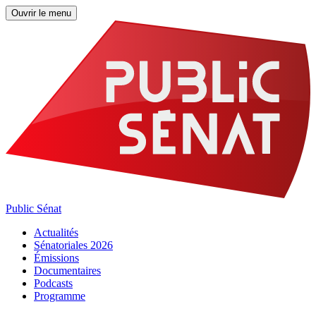
Ouvrir le menu
Public Sénat
Actualités
Sénatoriales 2026
Émissions
Documentaires
Podcasts
Programme