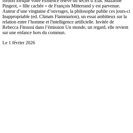
fortiori lorsque votre existence relève du secret d’Etat. Mazarine
Pingeot, « fille cachée » de François Mitterrand y est parvenue.
Auteur d’une vingtaine d’ouvrages, la philosophe publie ces jours-ci
Inappropriable (ed. Climats Flammarion), un essai ambitieux sur la
relation entre l’homme et l'intelligence artificielle. Invitée de
Rebecca Fitoussi dans l’émission Un monde, un regard, elle revient
sur une enfance hors du commun.
Le
1 février 2026