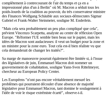
complètement à contrecourant de l'air du temps et ça en a
impressionné plus d'un à Berlin" où M. Macron a séduit tous les
poids-lourds de la coalition au pouvoir, du très conservateur ministre
des Finances Wolfgang Schäuble aux sociaux-démocrates Sigmar
Gabriel et Frank-Walter Steinmeier, souligne M. Enderlein.
"Mais cela sera probablement un peu plus compliqué que cela",
prévient Vincenzo Scarpetta, analyste au centre de réflexion Open
Europe. "Réformer l'UE semble bien beau sur le papier, mais les
idées de Macron sont audacieuses: il veut un budget pour la zone et
un ministre pour la zone euro. Tout cela est-il bien réaliste vu que
cela demanderait de changer les traités?".
Sa marge de manoeuvre pourrait également être limitée si, à l'issue
des législatives de juin, Emmanuel Macron doit nommer un
gouvernement de cohabitation, souligne Yann-Sven Rittelmeyer,
chercheur au European Policy Center.
Les Européens "n'ont pas encore véritablement mesuré les
problèmes qui pourraient découler d'une absence de majorité
législative pour Emmanuel Macron, tant domine le soulagement à
l'idée de voir le risque extrémiste écarté", observe-t-il.