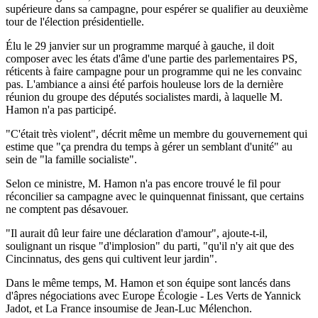
supérieure dans sa campagne, pour espérer se qualifier au deuxième
tour de l'élection présidentielle.
Élu le 29 janvier sur un programme marqué à gauche, il doit
composer avec les états d'âme d'une partie des parlementaires PS,
réticents à faire campagne pour un programme qui ne les convainc
pas. L'ambiance a ainsi été parfois houleuse lors de la dernière
réunion du groupe des députés socialistes mardi, à laquelle M.
Hamon n'a pas participé.
"C'était très violent", décrit même un membre du gouvernement qui
estime que "ça prendra du temps à gérer un semblant d'unité" au
sein de "la famille socialiste".
Selon ce ministre, M. Hamon n'a pas encore trouvé le fil pour
réconcilier sa campagne avec le quinquennat finissant, que certains
ne comptent pas désavouer.
"Il aurait dû leur faire une déclaration d'amour", ajoute-t-il,
soulignant un risque "d'implosion" du parti, "qu'il n'y ait que des
Cincinnatus, des gens qui cultivent leur jardin".
Dans le même temps, M. Hamon et son équipe sont lancés dans
d'âpres négociations avec Europe Écologie - Les Verts de Yannick
Jadot, et La France insoumise de Jean-Luc Mélenchon.