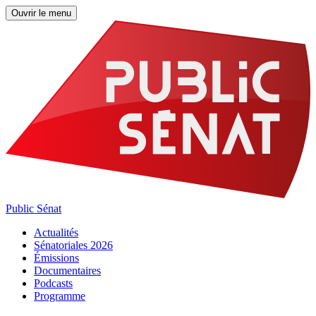
Ouvrir le menu
Public Sénat
Actualités
Sénatoriales 2026
Émissions
Documentaires
Podcasts
Programme