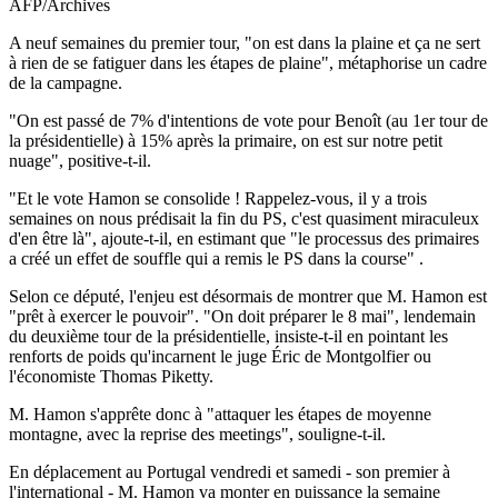
AFP/Archives
A neuf semaines du premier tour, "on est dans la plaine et ça ne sert
à rien de se fatiguer dans les étapes de plaine", métaphorise un cadre
de la campagne.
"On est passé de 7% d'intentions de vote pour Benoît (au 1er tour de
la présidentielle) à 15% après la primaire, on est sur notre petit
nuage", positive-t-il.
"Et le vote Hamon se consolide ! Rappelez-vous, il y a trois
semaines on nous prédisait la fin du PS, c'est quasiment miraculeux
d'en être là", ajoute-t-il, en estimant que "le processus des primaires
a créé un effet de souffle qui a remis le PS dans la course" .
Selon ce député, l'enjeu est désormais de montrer que M. Hamon est
"prêt à exercer le pouvoir". "On doit préparer le 8 mai", lendemain
du deuxième tour de la présidentielle, insiste-t-il en pointant les
renforts de poids qu'incarnent le juge Éric de Montgolfier ou
l'économiste Thomas Piketty.
M. Hamon s'apprête donc à "attaquer les étapes de moyenne
montagne, avec la reprise des meetings", souligne-t-il.
En déplacement au Portugal vendredi et samedi - son premier à
l'international - M. Hamon va monter en puissance la semaine