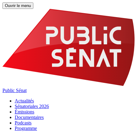
Ouvrir le menu
Public Sénat
Actualités
Sénatoriales 2026
Émissions
Documentaires
Podcasts
Programme