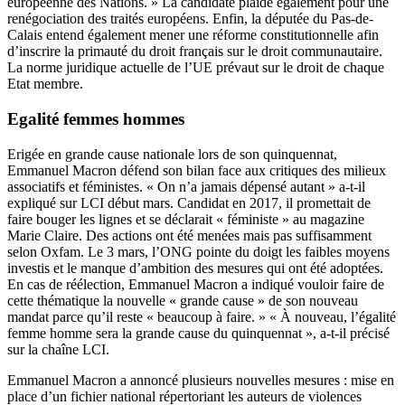
européenne des Nations. » La candidate plaide également pour une
renégociation des traités européens. Enfin, la députée du Pas-de-
Calais entend également mener une réforme constitutionnelle afin
d’inscrire la primauté du droit français sur le droit communautaire.
La norme juridique actuelle de l’UE prévaut sur le droit de chaque
Etat membre.
Egalité femmes hommes
Erigée en grande cause nationale lors de son quinquennat,
Emmanuel Macron défend son bilan face aux critiques des milieux
associatifs et féministes. « On n’a jamais dépensé autant » a-t-il
expliqué sur LCI début mars. Candidat en 2017, il promettait de
faire bouger les lignes et se déclarait « féministe » au
magazine
Marie Claire
. Des actions ont été menées mais pas suffisamment
selon Oxfam. Le 3 mars, l’ONG pointe du doigt les faibles moyens
investis et le manque d’ambition des mesures qui ont été adoptées.
En cas de réélection, Emmanuel Macron a indiqué vouloir faire de
cette thématique la nouvelle « grande cause » de son nouveau
mandat parce qu’il reste « beaucoup à faire. » « À nouveau, l’égalité
femme homme sera la grande cause du quinquennat », a-t-il précisé
sur la chaîne LCI.
Emmanuel Macron a annoncé plusieurs nouvelles mesures : mise en
place d’un fichier national répertoriant les auteurs de violences