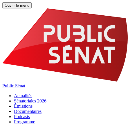
Ouvrir le menu
Public Sénat
Actualités
Sénatoriales 2026
Émissions
Documentaires
Podcasts
Programme