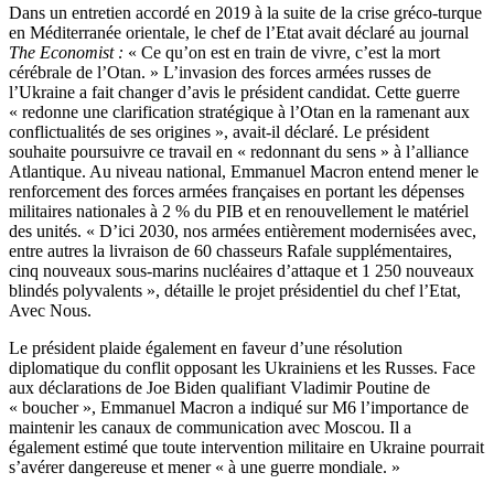
Dans un entretien accordé en 2019 à la suite de la crise gréco-turque
en Méditerranée orientale, le chef de l’Etat avait déclaré au journal
The Economist :
« Ce qu’on est en train de vivre, c’est la mort
cérébrale de l’Otan. » L’invasion des forces armées russes de
l’Ukraine a fait changer d’avis le président candidat. Cette guerre
« redonne une clarification stratégique à l’Otan en la ramenant aux
conflictualités de ses origines », avait-il déclaré. Le président
souhaite poursuivre ce travail en « redonnant du sens » à l’alliance
Atlantique. Au niveau national, Emmanuel Macron entend mener le
renforcement des forces armées françaises en portant les dépenses
militaires nationales à 2 % du PIB et en renouvellement le matériel
des unités. « D’ici 2030, nos armées entièrement modernisées avec,
entre autres la livraison de 60 chasseurs Rafale supplémentaires,
cinq nouveaux sous-marins nucléaires d’attaque et 1 250 nouveaux
blindés polyvalents », détaille le projet présidentiel du chef l’Etat,
Avec Nous.
Le président plaide également en faveur d’une résolution
diplomatique du conflit opposant les Ukrainiens et les Russes. Face
aux déclarations de Joe Biden qualifiant Vladimir Poutine de
« boucher », Emmanuel Macron a indiqué sur M6 l’importance de
maintenir les canaux de communication avec Moscou. Il a
également estimé que toute intervention militaire en Ukraine pourrait
s’avérer dangereuse et mener « à une guerre mondiale. »