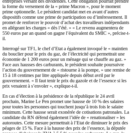
entreprises versant des dividendes. Cette obligation pourrait prendre
la forme du versement de la « prime Macron », pour le moment
prime optionnelle. Le président candidat met en avant d’autres
dispositifs comme une prime de participation ou d’intéressement. Il
promet de renforcer le pouvoir d’achat des travailleurs indépendants
en allégeant les charges « dès l’été. » « Le revenu augmentera de
550 euros par an quand on gagne l’équivalent du SMIC », précise-t-
il.
Interrogé sur TF1, le chef d’Etat a également invoqué le « maintien
du bouclier pour le prix du gaz, de l’électricité qui permettrait une
économie de 1 200 euros pour un ménage qui se chauffe au gaz. »
Face aux hausses des carburants, le président souhaite poursuivre
l’action du gouvernement de « ristourne à la pompe, » une remise de
15 à 18 centimes par litre appliquée depuis début avril par le
gouvernement. « Il faut tenir le prix du gazole et de l’essence si les
prix venaient à s’envoler », explique-t-il.
En cas d’élection à la présidence de la république le 24 avril
prochain, Marine Le Pen promet une hausse de 10 % des salaires
pour toutes les personnes qui touchent jusqu’à trois fois le salaire
minimum. Cette hausse serait exonérée de cotisations patronales. La
candidate du RN défend également l’idée de « renationaliser » les
autoroutes. Cette mesure permettrait à l’Etat de diminuer le prix des
péages de 15 %. Face à la hausse des prix de l’essence, la députée