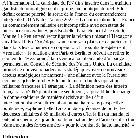
A l’international, la candidate du RN dit s’inscrire dans la tradition
gaulliste du non-alignement et prône une politique du réel. Elle
définit comme priorité, la sortie de la France du commandement
intégré de l’OTAN dès l’année 2022. « La participation de la France
au commandement militaire est incompatible avec son statut de
puissance souveraine », précise-t-elle. Parallèlement à ce retrait,
Marine Le Pen entend reconfigurer la relation unissant l’Hexagone
aux Etats Unis d’Amérique, « une remise à plat » de ce partenariat
dans tous les domaines de coopération. Elle souhaite également
« remanier » la relation entre Paris et Berlin et prévoit de retirer le
soutien de l’Hexagone à la revendication allemande d’un siège
permanent au Conseil de Sécurité des Nations Unies. La candidate
promet de nouveaux partenariats stratégiques avec de nouveaux
acteurs stratégiques notamment « une alliance avec la Russie sur
certains sujets de fond. » Elle milite pour la fin des opérations
militaires françaises à l’étranger. « La définition nette des intérêts
français : la réalité plutôt que le sentiment ; la possibilité de changer
la donne extérieure de manière décisive au lieu d’un
interventionnisme sentimental ou humanitaire sans perspective
politique », explique-t-elle. La candidate préconise de porter les
dépenses militaires à 55 milliards d’euros d’ici la fin du mandat et
entend mener une « grande politique nationale de l’armement » et un
réarmement des forces armées « pour le combat de haute intensité. »
Education