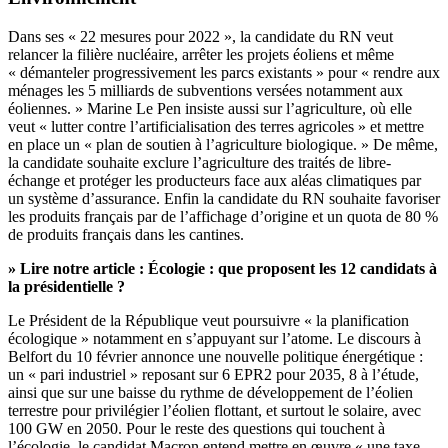
Dans ses « 22 mesures pour 2022 », la candidate du RN veut
relancer la filière nucléaire, arrêter les projets éoliens et même
« démanteler progressivement les parcs existants » pour « rendre aux
ménages les 5 milliards de subventions versées notamment aux
éoliennes. » Marine Le Pen insiste aussi sur l’agriculture, où elle
veut « lutter contre l’artificialisation des terres agricoles » et mettre
en place un « plan de soutien à l’agriculture biologique. » De même,
la candidate souhaite exclure l’agriculture des traités de libre-
échange et protéger les producteurs face aux aléas climatiques par
un système d’assurance. Enfin la candidate du RN souhaite favoriser
les produits français par de l’affichage d’origine et un quota de 80 %
de produits français dans les cantines.
» Lire notre article :
Écologie : que proposent les 12 candidats à
la présidentielle ?
Le Président de la République veut poursuivre « la planification
écologique » notamment en s’appuyant sur l’atome. Le discours à
Belfort du 10 février annonce une nouvelle politique énergétique :
un « pari industriel » reposant sur 6 EPR2 pour 2035, 8 à l’étude,
ainsi que sur une baisse du rythme de développement de l’éolien
terrestre pour privilégier l’éolien flottant, et surtout le solaire, avec
100 GW en 2050. Pour le reste des questions qui touchent à
l’écologie, le candidat Macron entend mettre en œuvre « une taxe