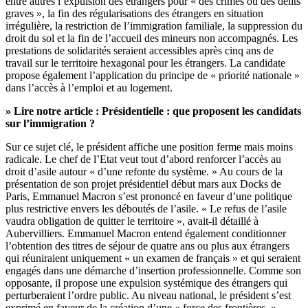
entre autres l’expulsion des étrangers pour « des crimes ou des délits
graves », la fin des régularisations des étrangers en situation
irrégulière, la restriction de l’immigration familiale, la suppression du
droit du sol et la fin de l’accueil des mineurs non accompagnés. Les
prestations de solidarités seraient accessibles après cinq ans de
travail sur le territoire hexagonal pour les étrangers. La candidate
propose également l’application du principe de « priorité nationale »
dans l’accès à l’emploi et au logement.
» Lire notre article :
Présidentielle : que proposent les candidats
sur l’immigration ?
Sur ce sujet clé, le président affiche une position ferme mais moins
radicale. Le chef de l’Etat veut tout d’abord renforcer l’accès au
droit d’asile autour « d’une refonte du système. » Au cours de la
présentation de son projet présidentiel début mars aux Docks de
Paris, Emmanuel Macron s’est prononcé en faveur d’une politique
plus restrictive envers les déboutés de l’asile. « Le refus de l’asile
vaudra obligation de quitter le territoire », avait-il détaillé à
Aubervilliers. Emmanuel Macron entend également conditionner
l’obtention des titres de séjour de quatre ans ou plus aux étrangers
qui réuniraient uniquement « un examen de français » et qui seraient
engagés dans une démarche d’insertion professionnelle. Comme son
opposante, il propose une expulsion systémique des étrangers qui
perturberaient l’ordre public. Au niveau national, le président s’est
exprimé en faveur de la création d’une « force des frontières. »