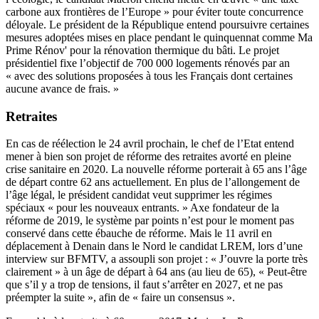
carbone aux frontières de l’Europe » pour éviter toute concurrence
déloyale. Le président de la République entend poursuivre certaines
mesures adoptées mises en place pendant le quinquennat comme Ma
Prime Rénov' pour la rénovation thermique du bâti. Le projet
présidentiel fixe l’objectif de 700 000 logements rénovés par an
« avec des solutions proposées à tous les Français dont certaines
aucune avance de frais. »
Retraites
En cas de réélection le 24 avril prochain, le chef de l’Etat entend
mener à bien son projet de réforme des retraites avorté en pleine
crise sanitaire en 2020. La nouvelle réforme porterait à 65 ans l’âge
de départ contre 62 ans actuellement. En plus de l’allongement de
l’âge légal, le président candidat veut supprimer les régimes
spéciaux « pour les nouveaux entrants. » Axe fondateur de la
réforme de 2019, le système par points n’est pour le moment pas
conservé dans cette ébauche de réforme. Mais le 11 avril en
déplacement à Denain dans le Nord le candidat LREM, lors d’une
interview sur BFMTV, a assoupli son projet : «
J’ouvre la porte très
clairement » à un âge de départ à 64 ans (au lieu de 65), « Peut-être
que s’il y a trop de tensions, il faut s’arrêter en 2027, et ne pas
préempter la suite », afin de « faire un consensus ».