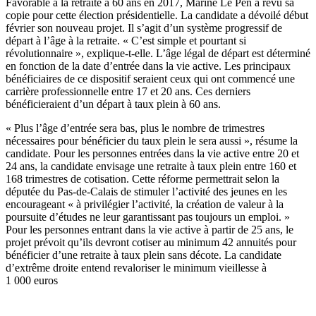
Favorable à la retraite à 60 ans
en 2017, Marine Le Pen a revu sa
copie pour cette élection présidentielle. La candidate a dévoilé début
février son nouveau projet. Il s’agit d’un système progressif de
départ à l’âge à la retraite. « C’est simple et pourtant si
révolutionnaire », explique-t-elle. L’âge légal de départ est déterminé
en fonction de la date d’entrée dans la vie active. Les principaux
bénéficiaires de ce dispositif seraient ceux qui ont commencé une
carrière professionnelle entre 17 et 20 ans. Ces derniers
bénéficieraient d’un départ à taux plein à 60 ans.
« Plus l’âge d’entrée sera bas, plus le nombre de trimestres
nécessaires pour bénéficier du taux plein le sera aussi », résume la
candidate. Pour les personnes entrées dans la vie active entre 20 et
24 ans, la candidate envisage une retraite à taux plein entre 160 et
168 trimestres de cotisation. Cette réforme permettrait selon la
députée du Pas-de-Calais de stimuler l’activité des jeunes en les
encourageant « à privilégier l’activité, la création de valeur à la
poursuite d’études ne leur garantissant pas toujours un emploi. »
Pour les personnes entrant dans la vie active à partir de 25 ans, le
projet prévoit qu’ils devront cotiser au minimum 42 annuités pour
bénéficier d’une retraite à taux plein sans décote. La candidate
d’extrême droite entend revaloriser le minimum vieillesse à
1 000 euros