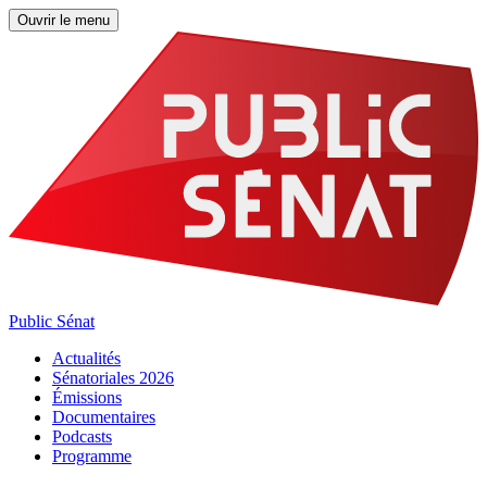
Ouvrir le menu
Public Sénat
Actualités
Sénatoriales 2026
Émissions
Documentaires
Podcasts
Programme