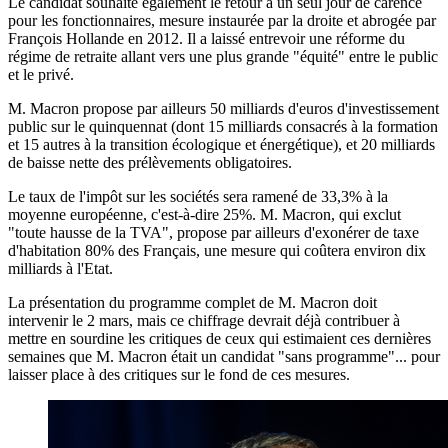
Le candidat souhaite également le retour à un seul jour de carence
pour les fonctionnaires, mesure instaurée par la droite et abrogée par
François Hollande en 2012. Il a laissé entrevoir une réforme du
régime de retraite allant vers une plus grande "équité" entre le public
et le privé.
M. Macron propose par ailleurs 50 milliards d'euros d'investissement
public sur le quinquennat (dont 15 milliards consacrés à la formation
et 15 autres à la transition écologique et énergétique), et 20 milliards
de baisse nette des prélèvements obligatoires.
Le taux de l'impôt sur les sociétés sera ramené de 33,3% à la
moyenne européenne, c'est-à-dire 25%. M. Macron, qui exclut
"toute hausse de la TVA", propose par ailleurs d'exonérer de taxe
d'habitation 80% des Français, une mesure qui coûtera environ dix
milliards à l'Etat.
La présentation du programme complet de M. Macron doit
intervenir le 2 mars, mais ce chiffrage devrait déjà contribuer à
mettre en sourdine les critiques de ceux qui estimaient ces dernières
semaines que M. Macron était un candidat "sans programme"... pour
laisser place à des critiques sur le fond de ces mesures.