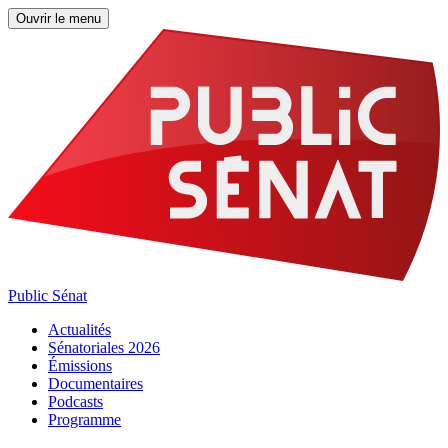
Ouvrir le menu
Public Sénat
Actualités
Sénatoriales 2026
Émissions
Documentaires
Podcasts
Programme