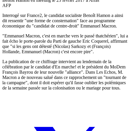
Benoît Hamon en meeting le 23 février 2017 à Arras
AFP
Interrogé sur France2, le candidat socialiste Benoît Hamon a ainsi
dit ressentir "une forme de consternation" face au programme
économique du "candidat de centre-droit" Emmanuel Macron.
"Emmanuel Macron, c'est en marche vers le passé thatchérien", lui a
fait écho le porte-parole du Parti de gauche Eric Coquerel, affirmant
que "si les gens ont détesté (Nicolas) Sarkozy et (François)
Hollande, Emmanuel (Macron) c'est encore pire".
La publication de ce chiffrage intervient au lendemain de la
célébration par le candidat d'En marche! et le président du MoDem
François Bayrou de leur nouvelle "alliance". Dans Les Echos, M.
Macron a de nouveau salué dans ce rapprochement un "tournant de
la campagne", dont il doit espérer qu'il fasse oublier les polémiques
de la semaine passée sur la colonisation ou le mariage pour tous.