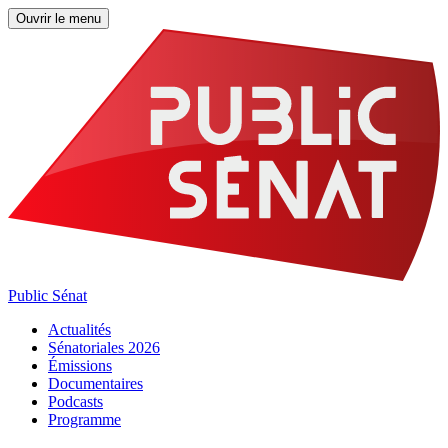
Ouvrir le menu
Public Sénat
Actualités
Sénatoriales 2026
Émissions
Documentaires
Podcasts
Programme