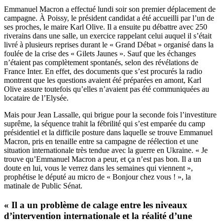
Emmanuel Macron a effectué lundi soir son premier déplacement de
campagne. À Poissy, le président candidat a été accueilli par l’un de
ses proches, le maire Karl Olive. Il a ensuite pu débattre avec 250
riverains dans une salle, un exercice rappelant celui auquel il s’était
livré à plusieurs reprises durant le « Grand Débat » organisé dans la
foulée de la crise des « Gilets Jaunes ». Sauf que les échanges
n’étaient pas complètement spontanés, selon des révélations de
France Inter
. En effet, des documents que s’est procurés la radio
montrent que les questions avaient été préparées en amont, Karl
Olive assure toutefois qu’elles n’avaient pas été communiquées au
locataire de l’Elysée.
Mais pour Jean Lassalle, qui brigue pour la seconde fois l’investiture
suprême, la séquence trahit la fébrilité qui s’est emparée du camp
présidentiel et la difficile posture dans laquelle se trouve Emmanuel
Macron, pris en tenaille entre sa campagne de réélection et une
situation internationale très tendue avec la guerre en Ukraine. « Je
trouve qu’Emmanuel Macron a peur, et ça n’est pas bon. Il a un
doute en lui, vous le verrez dans les semaines qui viennent »,
prophétise le député au micro de « Bonjour chez vous ! », la
matinale de Public Sénat.
« Il a un problème de calage entre les niveaux
d’intervention internationale et la réalité d’une