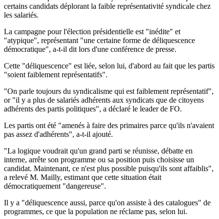
certains candidats déplorant la faible représentativité syndicale chez
les salariés.
La campagne pour l'élection présidentielle est "inédite" et
"atypique", représentant "une certaine forme de déliquescence
démocratique", a-t-il dit lors d'une conférence de presse.
Cette "déliquescence" est liée, selon lui, d'abord au fait que les partis
"soient faiblement représentatifs".
"On parle toujours du syndicalisme qui est faiblement représentatif",
or "il y a plus de salariés adhérents aux syndicats que de citoyens
adhérents des partis politiques", a déclaré le leader de FO.
Les partis ont été "amenés à faire des primaires parce qu'ils n'avaient
pas assez d'adhérents", a-t-il ajouté.
"La logique voudrait qu'un grand parti se réunisse, débatte en
interne, arrête son programme ou sa position puis choisisse un
candidat. Maintenant, ce n'est plus possible puisqu'ils sont affaiblis",
a relevé M. Mailly, estimant que cette situation était
démocratiquement "dangereuse".
Il y a "déliquescence aussi, parce qu'on assiste à des catalogues" de
programmes, ce que la population ne réclame pas, selon lui.