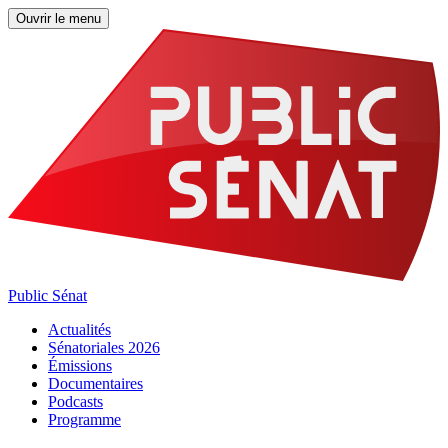
Ouvrir le menu
Public Sénat
Actualités
Sénatoriales 2026
Émissions
Documentaires
Podcasts
Programme