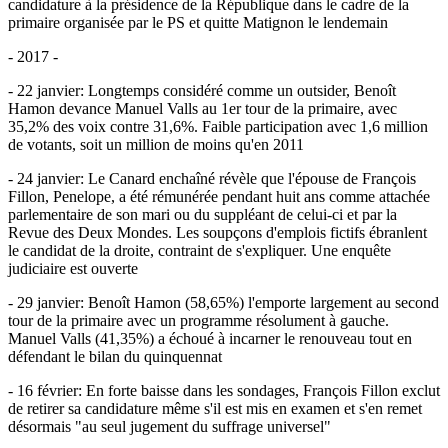
candidature à la présidence de la République dans le cadre de la
primaire organisée par le PS et quitte Matignon le lendemain
- 2017 -
- 22 janvier: Longtemps considéré comme un outsider, Benoît
Hamon devance Manuel Valls au 1er tour de la primaire, avec
35,2% des voix contre 31,6%. Faible participation avec 1,6 million
de votants, soit un million de moins qu'en 2011
- 24 janvier: Le Canard enchaîné révèle que l'épouse de François
Fillon, Penelope, a été rémunérée pendant huit ans comme attachée
parlementaire de son mari ou du suppléant de celui-ci et par la
Revue des Deux Mondes. Les soupçons d'emplois fictifs ébranlent
le candidat de la droite, contraint de s'expliquer. Une enquête
judiciaire est ouverte
- 29 janvier: Benoît Hamon (58,65%) l'emporte largement au second
tour de la primaire avec un programme résolument à gauche.
Manuel Valls (41,35%) a échoué à incarner le renouveau tout en
défendant le bilan du quinquennat
- 16 février: En forte baisse dans les sondages, François Fillon exclut
de retirer sa candidature même s'il est mis en examen et s'en remet
désormais "au seul jugement du suffrage universel"