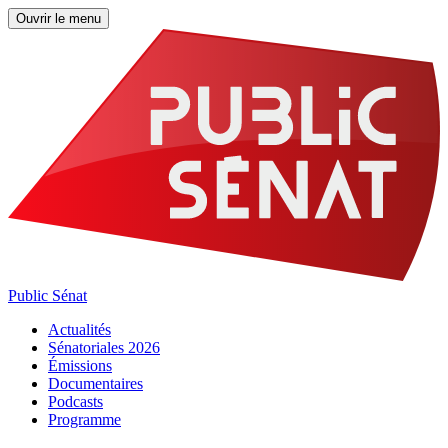
Ouvrir le menu
Public Sénat
Actualités
Sénatoriales 2026
Émissions
Documentaires
Podcasts
Programme