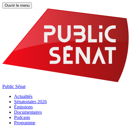
Ouvrir le menu
Public Sénat
Actualités
Sénatoriales 2026
Émissions
Documentaires
Podcasts
Programme