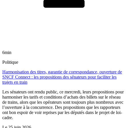
6min
Politique
Harmonisation des titres, garantie de correspondance, ouverture de
SNCF Connect : les propositions des sénateurs pour faciliter les
trajets en train
Les sénateurs ont rendu public, ce mercredi, leurs propositions pour
harmoniser les tarifs et conditions d’achats des billets sur le réseau
de trains, alors que les opérateurs sont toujours plus nombreux avec
l’ouverture à la concurrence. Des propositions que les rapporteurs
ont bon espoir de voir reprises par les députés dans le projet de loi-
cadre.
Le
25 juin 2026